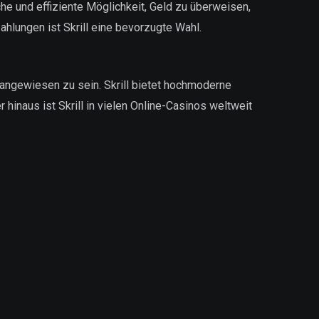
he und effiziente Möglichkeit, Geld zu überweisen,
hlungen ist Skrill eine bevorzugte Wahl.
n angewiesen zu sein. Skrill bietet hochmoderne
hinaus ist Skrill in vielen Online-Casinos weltweit