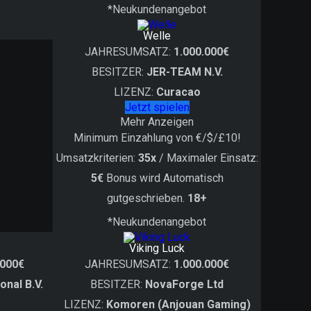
*Neukundenangebot
Welle
JAHRESUMSATZ:
1.000.000€
BESITZER:
JER-TEAM N.V.
LIZENZ:
Curacao
Jetzt spielen
Mehr Anzeigen
Minimum Einzahlung von €/$/£10!
Umsatzkriterien:
35x
/ Maximaler Einsatz:
5€
Bonus wird Automatisch
gutgeschrieben.
18+
*Neukundenangebot
Viking Luck
.000€
JAHRESUMSATZ:
1.000.000€
onal B.V.
BESITZER:
NovaForge Ltd
LIZENZ:
Komoren (Anjouan Gaming)