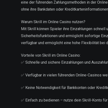
eine der führenden Zahlungsmethoden in der Online-
ohne ihre Bankdaten oder Kreditkarteninformationen
Warum Skrill im Online Casino nutzen?
Mit Skrill können Spieler ihre Einzahlungen schnell
Sicherheitsfunktionen und ermöglicht sofortige Einz
verfügbar und ermöglicht eine hohe Flexibilität bei
Vorteile von Skrill im Online Casino:
✅ Schnelle und sichere Einzahlungen und Auszahlu
✅ Verfügbar in vielen führenden Online-Casinos we
✅ Keine Notwendigkeit für Bankkonten oder Kreditk
✅ Einfach zu bedienen – nutze dein Skrill-Konto fü