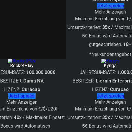
Jetzt spielen
Mehr Anzeigen
Minimum Einzahlung von €/
Umsatzkriterien:
35x
/ Maximale
5€
Bonus wird Automati
gutgeschrieben.
18+
*Neukundenangebot
RocketPlay
Kyngs
RESUMSATZ:
100.000.000€
JAHRESUMSATZ:
1.000.
BESITZER:
Dama NV.
BESITZER:
Liernin Enterpr
LIZENZ:
Curacao
LIZENZ:
Curacao
Jetzt spielen
Jetzt spielen
Mehr Anzeigen
Mehr Anzeigen
um Einzahlung von €/$/£20!
Minimum Einzahlung von €/
terien:
40x
/ Maximaler Einsatz:
Umsatzkriterien:
35x
/ Maximale
Bonus wird Automatisch
5€
Bonus wird Automati