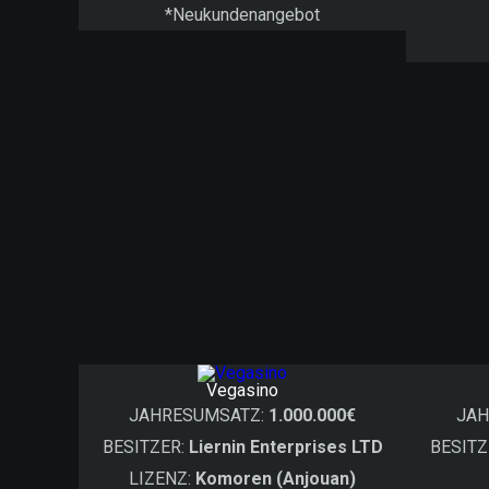
*Neukundenangebot
Vegasino
JAHRESUMSATZ:
1.000.000€
JAH
BESITZER:
Liernin Enterprises LTD
BESITZ
LIZENZ:
Komoren (Anjouan)