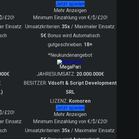
Jetzt spielen
Mehr Anzeigen
$/£20!
Minimum Einzahlung von €/$/£20!
r Einsatz:
Umsatzkriterien:
35x
/ Maximaler Einsatz:
sch
5€
Bonus wird Automatisch
gutgeschrieben.
18+
*Neukundenangebot
MegaPari
000€
JAHRESUMSATZ:
20.000.000€
.
BESITZER:
Vdsoft & Script Development
L)
SRL
LIZENZ:
Komoren
Jetzt spielen
$/£20!
Mehr Anzeigen
r Einsatz:
Minimum Einzahlung von €/$/£20!
sch
Umsatzkriterien:
35x
/ Maximaler Einsatz: