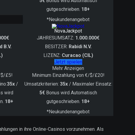
5€
Bonus wird Automatisch
gutgeschrieben.
18+
*Neukundenangebot
NovaJackpot
000€
JAHRESUMSATZ:
1.000.000€
 B.V.
BESITZER:
Rabidi N.V.
L)
LIZENZ:
Curacao (CIL)
Jetzt spielen
Mehr Anzeigen
/$/£5!
Minimum Einzahlung von €/$/£20!
no:
35x
/
Umsatzkriterien:
35x
/ Maximaler Einsatz:
s wird
5€
Bonus wird Automatisch
en.
18+
gutgeschrieben.
18+
*Neukundenangebot
zahlungen in ihre Online-Casinos vorzunehmen. Als