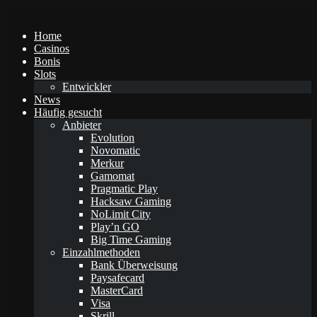
Home
Casinos
Bonis
Slots
Entwickler
News
Häufig gesucht
Anbieter
Evolution
Novomatic
Merkur
Gamomat
Pragmatic Play
Hacksaw Gaming
NoLimit City
Play’n GO
Big Time Gaming
Einzahlmethoden
Bank Überweisung
Paysafecard
MasterCard
Visa
Skrill