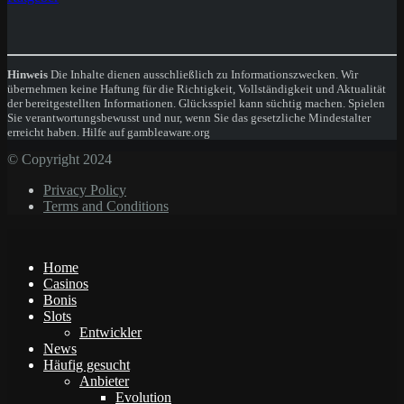
Hinweis
Die Inhalte dienen ausschließlich zu Informationszwecken. Wir
übernehmen keine Haftung für die Richtigkeit, Vollständigkeit und Aktualität
der bereitgestellten Informationen. Glücksspiel kann süchtig machen. Spielen
Sie verantwortungsbewusst und nur, wenn Sie das gesetzliche Mindestalter
erreicht haben. Hilfe auf gambleaware.org
© Copyright 2024
Privacy Policy
Terms and Conditions
Home
Casinos
Bonis
Slots
Entwickler
News
Häufig gesucht
Anbieter
Evolution