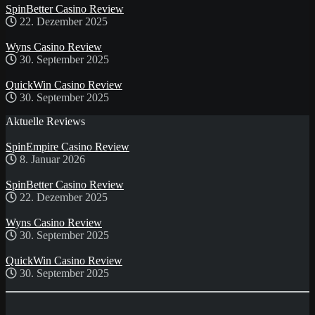
SpinBetter Casino Review
22. Dezember 2025
Wyns Casino Review
30. September 2025
QuickWin Casino Review
30. September 2025
Aktuelle Reviews
SpinEmpire Casino Review
8. Januar 2026
SpinBetter Casino Review
22. Dezember 2025
Wyns Casino Review
30. September 2025
QuickWin Casino Review
30. September 2025