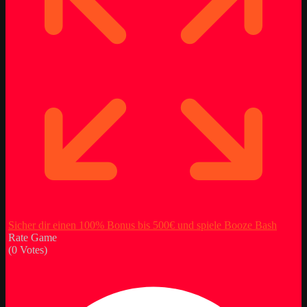
Sicher dir einen 100% Bonus bis 500€ und spiele Booze Bash
Rate Game
(
0
Votes)