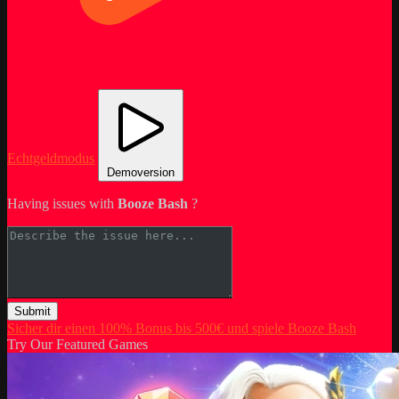
Echtgeldmodus
Demoversion
Having issues with
Booze Bash
?
Submit
Sicher dir einen 100% Bonus bis 500€ und spiele Booze Bash
Try Our Featured Games