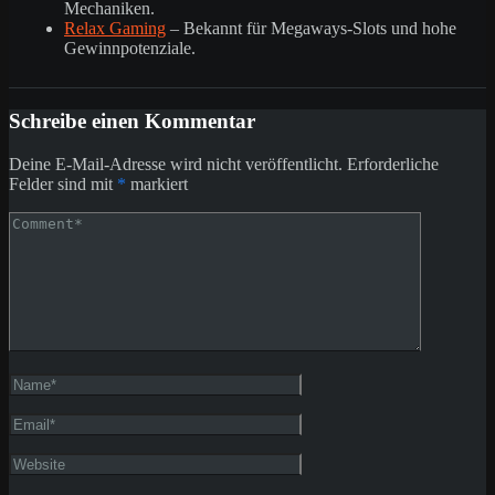
Mechaniken.
Relax Gaming
– Bekannt für Megaways-Slots und hohe
Gewinnpotenziale.
Schreibe einen Kommentar
Deine E-Mail-Adresse wird nicht veröffentlicht.
Erforderliche
Felder sind mit
*
markiert