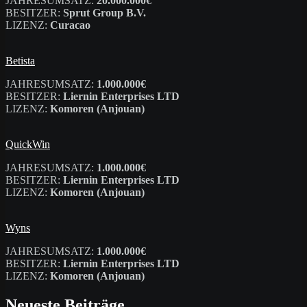
JAHRESUMSATZ:
20.000.000€
BESITZER:
Sprut Group B.V.
LIZENZ:
Curacao
Betista
JAHRESUMSATZ:
1.000.000€
BESITZER:
Liernin Enterprises LTD
LIZENZ:
Komoren (Anjouan)
QuickWin
JAHRESUMSATZ:
1.000.000€
BESITZER:
Liernin Enterprises LTD
LIZENZ:
Komoren (Anjouan)
Wyns
JAHRESUMSATZ:
1.000.000€
BESITZER:
Liernin Enterprises LTD
LIZENZ:
Komoren (Anjouan)
Neueste Beiträge