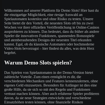
Willkommen auf unserer Plattform für Demo Slots! Hier hast du
die einzigartige Möglichkeit, eine riesige Auswahl an
Spielautomaten kostenlos und ohne Risiko zu testen. Unsere
Seite bietet dir den Vorteil, die neuesten Slots oft bis zu zwei
Wochen vor ihrer offiziellen Veröffentlichung in Online-Casinos
ausprobieren zu können. Das bedeutet, dass du früher als andere
Spieler die innovativen Funktionen, spannenden Bonusspiele
und atemberaubenden Designs der neuesten Titel erkunden
kannst. Egal, ob du klassische Automaten oder hochmoderne
Video-Slots bevorzugst – hier findest du alles, was dein Herz
begehrt.
Warum Demo Slots spielen?
Das Spielen von Spielautomaten in der Demo-Version bietet
zahlreiche Vorteile. Zum einen ermöglicht es dir, die
verschiedenen Mechaniken und Features kennenzulernen, ohne
eigenes Geld einzusetzen. Besonders für Anfänger ist dies eine
große Hilfe, da sie sich so mit den Regeln und Funktionen
vertraut machen können. Aber auch erfahrene Spieler profitieren
davon, da sie neue Strategien entwickeln und verschiedene
Einsatzhöhen testen können, ohne finanzielle Risiken