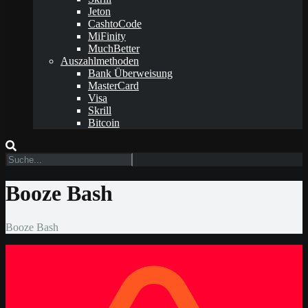
Jeton
CashtoCode
MiFinity
MuchBetter
Auszahlmethoden
Bank Überweisung
MasterCard
Visa
Skrill
Bitcoin
Booze Bash
Booze Bash