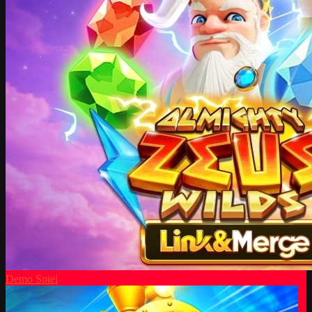
Demo Spiel