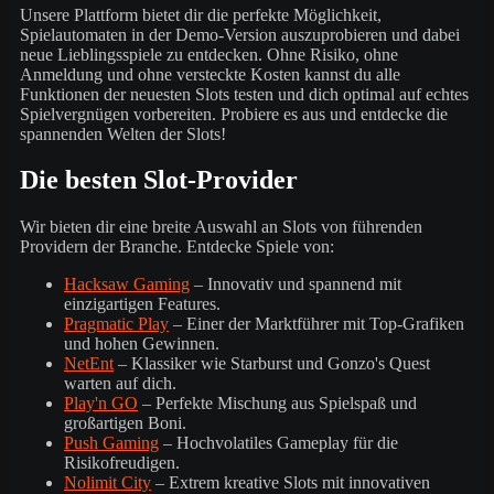
Unsere Plattform bietet dir die perfekte Möglichkeit,
Spielautomaten in der Demo-Version auszuprobieren und dabei
neue Lieblingsspiele zu entdecken. Ohne Risiko, ohne
Anmeldung und ohne versteckte Kosten kannst du alle
Funktionen der neuesten Slots testen und dich optimal auf echtes
Spielvergnügen vorbereiten. Probiere es aus und entdecke die
spannenden Welten der Slots!
Die besten Slot-Provider
Wir bieten dir eine breite Auswahl an Slots von führenden
Providern der Branche. Entdecke Spiele von:
Hacksaw Gaming
– Innovativ und spannend mit
einzigartigen Features.
Pragmatic Play
– Einer der Marktführer mit Top-Grafiken
und hohen Gewinnen.
NetEnt
– Klassiker wie Starburst und Gonzo's Quest
warten auf dich.
Play'n GO
– Perfekte Mischung aus Spielspaß und
großartigen Boni.
Push Gaming
– Hochvolatiles Gameplay für die
Risikofreudigen.
Nolimit City
– Extrem kreative Slots mit innovativen