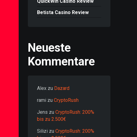
QuickWin Casino Review
Betista Casino Review
Neueste
Kommentare
Alex
zu
Dazard
rami
zu
CryptoRush
Jens
zu
CryptoRush: 200%
bis zu 2.500€
Silizi
zu
CryptoRush: 200%