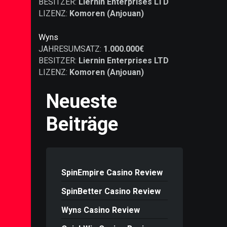
BESITZER:
Liernin Enterprises LTD
LIZENZ:
Komoren (Anjouan)
Wyns
JAHRESUMSATZ:
1.000.000€
BESITZER:
Liernin Enterprises LTD
LIZENZ:
Komoren (Anjouan)
Neueste
Beiträge
SpinEmpire Casino Review
SpinBetter Casino Review
Wyns Casino Review