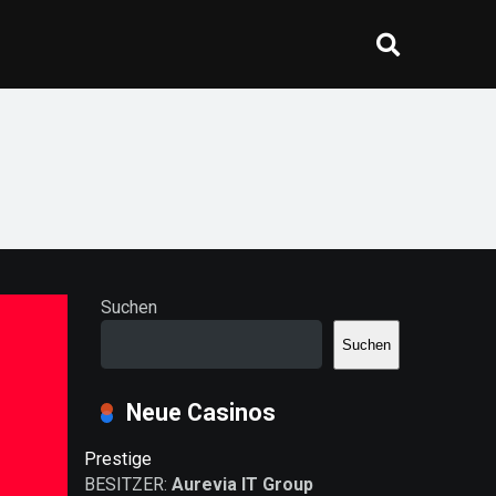
Suchen
Suchen
Neue Casinos
Prestige
BESITZER:
Aurevia IT Group