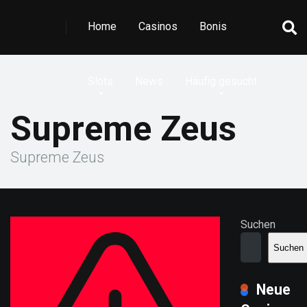
Home
Casinos
Bonis
Slots
News
Häufig gesucht
Supreme Zeus
Supreme Zeus
Suchen
Suchen
Neue