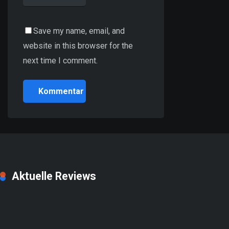
Save my name, email, and
website in this browser for the
next time I comment.
Aktuelle Reviews
SpinEmpire
SpinBetter
Wyns
Casino
Casino
Casino
Review
Review
Review