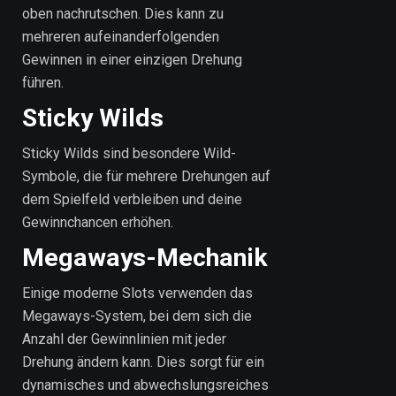
oben nachrutschen. Dies kann zu
mehreren aufeinanderfolgenden
Gewinnen in einer einzigen Drehung
führen.
Sticky Wilds
Sticky Wilds sind besondere Wild-
Symbole, die für mehrere Drehungen auf
dem Spielfeld verbleiben und deine
Gewinnchancen erhöhen.
Megaways-Mechanik
Einige moderne Slots verwenden das
Megaways-System, bei dem sich die
Anzahl der Gewinnlinien mit jeder
Drehung ändern kann. Dies sorgt für ein
dynamisches und abwechslungsreiches