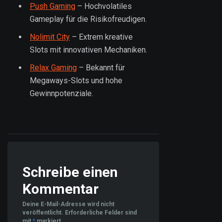
Push Gaming
– Hochvolatiles
Gameplay für die Risikofreudigen.
Nolimit City
– Extrem kreative
Slots mit innovativen Mechaniken.
Relax Gaming
– Bekannt für
Megaways-Slots und hohe
Gewinnpotenziale.
Schreibe einen
Kommentar
Deine E-Mail-Adresse wird nicht
veröffentlicht.
Erforderliche Felder sind
mit
*
markiert