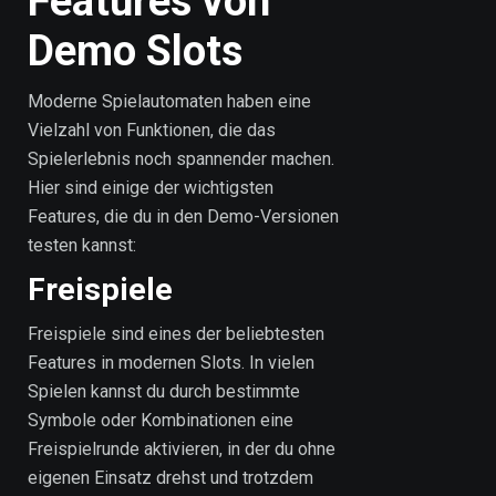
Features von
Demo Slots
Moderne Spielautomaten haben eine
Vielzahl von Funktionen, die das
Spielerlebnis noch spannender machen.
Hier sind einige der wichtigsten
Features, die du in den Demo-Versionen
testen kannst:
Freispiele
Freispiele sind eines der beliebtesten
Features in modernen Slots. In vielen
Spielen kannst du durch bestimmte
Symbole oder Kombinationen eine
Freispielrunde aktivieren, in der du ohne
eigenen Einsatz drehst und trotzdem