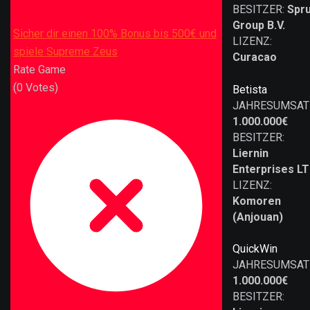
BESITZER:
Spru
Group B.V.
Sicher dir einen 100% Bonus bis 500€ und
LIZENZ:
spiele Supreme Zeus
Curacao
Rate Game
(
0
Votes)
Betista
JAHRESUMSAT
1.000.000€
BESITZER:
Liernin
Enterprises L
LIZENZ:
Komoren
(Anjouan)
QuickWin
JAHRESUMSAT
1.000.000€
BESITZER: