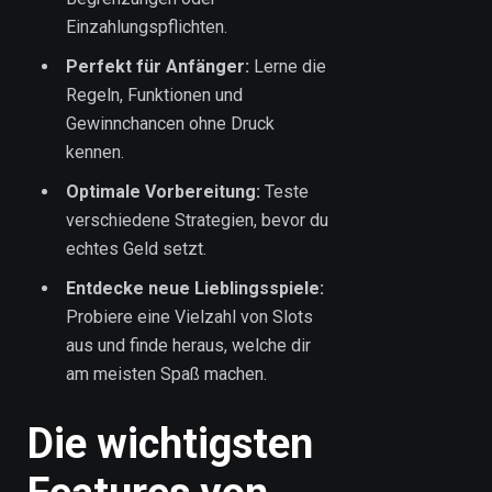
Einzahlungspflichten.
Perfekt für Anfänger:
Lerne die
Regeln, Funktionen und
Gewinnchancen ohne Druck
kennen.
Optimale Vorbereitung:
Teste
verschiedene Strategien, bevor du
echtes Geld setzt.
Entdecke neue Lieblingsspiele:
Probiere eine Vielzahl von Slots
aus und finde heraus, welche dir
am meisten Spaß machen.
Die wichtigsten