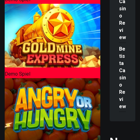
Ca
sin
o
Re
vi
ew
Be
tis
ta
Ca
Demo Spiel
sin
o
Re
vi
ew