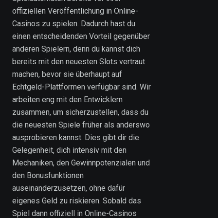
offiziellen Veröffentlichung in Online-
Casinos zu spielen. Dadurch hast du
einen entscheidenden Vorteil gegenüber
anderen Spielern, denn du kannst dich
bereits mit den neuesten Slots vertraut
machen, bevor sie überhaupt auf
Echtgeld-Plattformen verfügbar sind. Wir
arbeiten eng mit den Entwicklern
zusammen, um sicherzustellen, dass du
die neuesten Spiele früher als anderswo
ausprobieren kannst. Dies gibt dir die
Gelegenheit, dich intensiv mit den
Mechaniken, den Gewinnpotenzialen und
den Bonusfunktionen
auseinanderzusetzen, ohne dafür
eigenes Geld zu riskieren. Sobald das
Spiel dann offiziell in Online-Casinos