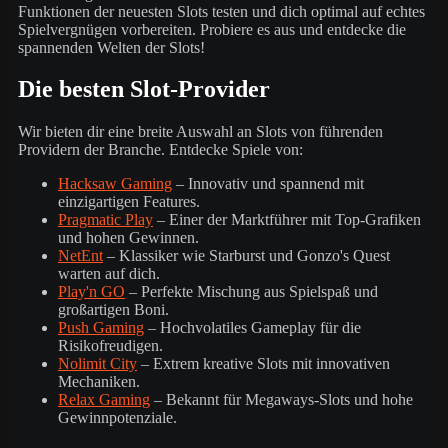
Funktionen der neuesten Slots testen und dich optimal auf echtes
Spielvergnügen vorbereiten. Probiere es aus und entdecke die
spannenden Welten der Slots!
Die besten Slot-Provider
Wir bieten dir eine breite Auswahl an Slots von führenden
Providern der Branche. Entdecke Spiele von:
Hacksaw Gaming
– Innovativ und spannend mit
einzigartigen Features.
Pragmatic Play
– Einer der Marktführer mit Top-Grafiken
und hohen Gewinnen.
NetEnt
– Klassiker wie Starburst und Gonzo's Quest
warten auf dich.
Play'n GO
– Perfekte Mischung aus Spielspaß und
großartigen Boni.
Push Gaming
– Hochvolatiles Gameplay für die
Risikofreudigen.
Nolimit City
– Extrem kreative Slots mit innovativen
Mechaniken.
Relax Gaming
– Bekannt für Megaways-Slots und hohe
Gewinnpotenziale.