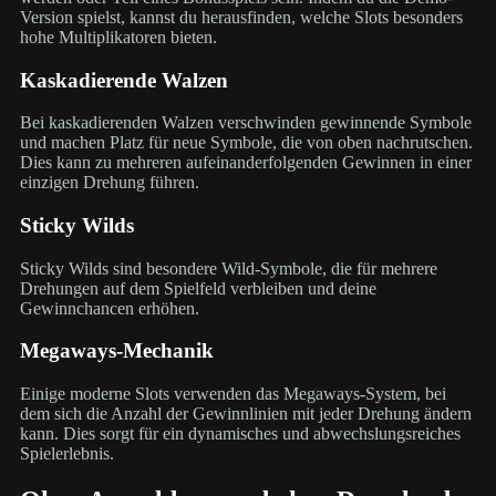
Version spielst, kannst du herausfinden, welche Slots besonders
hohe Multiplikatoren bieten.
Kaskadierende Walzen
Bei kaskadierenden Walzen verschwinden gewinnende Symbole
und machen Platz für neue Symbole, die von oben nachrutschen.
Dies kann zu mehreren aufeinanderfolgenden Gewinnen in einer
einzigen Drehung führen.
Sticky Wilds
Sticky Wilds sind besondere Wild-Symbole, die für mehrere
Drehungen auf dem Spielfeld verbleiben und deine
Gewinnchancen erhöhen.
Megaways-Mechanik
Einige moderne Slots verwenden das Megaways-System, bei
dem sich die Anzahl der Gewinnlinien mit jeder Drehung ändern
kann. Dies sorgt für ein dynamisches und abwechslungsreiches
Spielerlebnis.