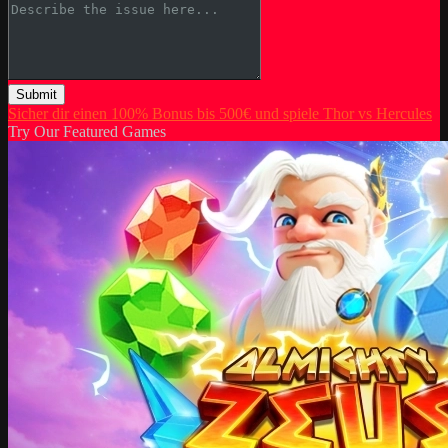
Submit
Sicher dir einen 100% Bonus bis 500€ und spiele Thor vs Hercules
Try Our Featured Games