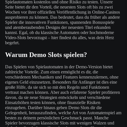
Spielautomaten kostenlos und ohne Risiko zu testen. Unsere
Seite bietet dir den Vorteil, die neuesten Slots oft bis zu zwei
Wochen vor ihrer offiziellen Veröffentlichung in Online-Casinos
ausprobieren zu können. Das bedeutet, dass du früher als andere
Spieler die innovativen Funktionen, spannenden Bonusspiele
und atemberaubenden Designs der neuesten Titel erkunden
kannst. Egal, ob du klassische Automaten oder hochmoderne
Video-Slots bevorzugst – hier findest du alles, was dein Herz
begehrt.
Warum Demo Slots spielen?
Das Spielen von Spielautomaten in der Demo-Version bietet
zahlreiche Vorteile. Zum einen ermöglicht es dir, die
verschiedenen Mechaniken und Features kennenzulernen, ohne
eigenes Geld einzusetzen. Besonders für Anfänger ist dies eine
große Hilfe, da sie sich so mit den Regeln und Funktionen
vertraut machen können. Aber auch erfahrene Spieler profitieren
davon, da sie neue Strategien entwickeln und verschiedene
Einsatzhöhen testen können, ohne finanzielle Risiken
einzugehen. Darüber hinaus geben Demo Slots dir die
Gelegenheit, herauszufinden, welche Art von Automatenspiel am
besten zu deinem persönlichen Geschmack passt. Manche
Spieler bevorzugen klassische Slots mit wenigen Walzen und