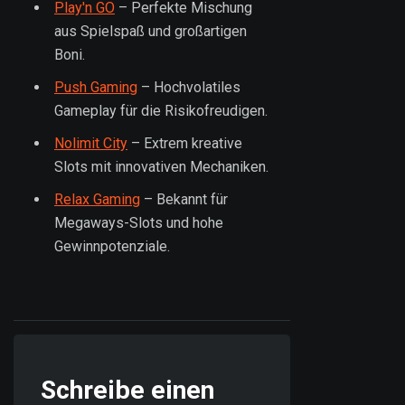
Play'n GO
– Perfekte Mischung
aus Spielspaß und großartigen
Boni.
Push Gaming
– Hochvolatiles
Gameplay für die Risikofreudigen.
Nolimit City
– Extrem kreative
Slots mit innovativen Mechaniken.
Relax Gaming
– Bekannt für
Megaways-Slots und hohe
Gewinnpotenziale.
Schreibe einen