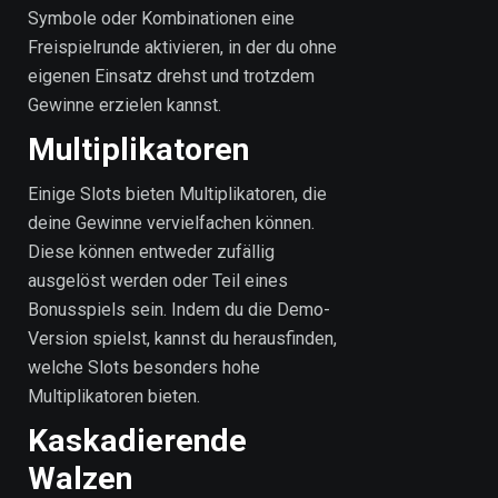
Symbole oder Kombinationen eine
Freispielrunde aktivieren, in der du ohne
eigenen Einsatz drehst und trotzdem
Gewinne erzielen kannst.
Multiplikatoren
Einige Slots bieten Multiplikatoren, die
deine Gewinne vervielfachen können.
Diese können entweder zufällig
ausgelöst werden oder Teil eines
Bonusspiels sein. Indem du die Demo-
Version spielst, kannst du herausfinden,
welche Slots besonders hohe
Multiplikatoren bieten.
Kaskadierende
Walzen