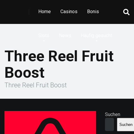
Home
Casinos
Bonis
Slots
News
Häufig gesucht
Three Reel Fruit
Boost
Three Reel Fruit Boost
Suchen
Suchen