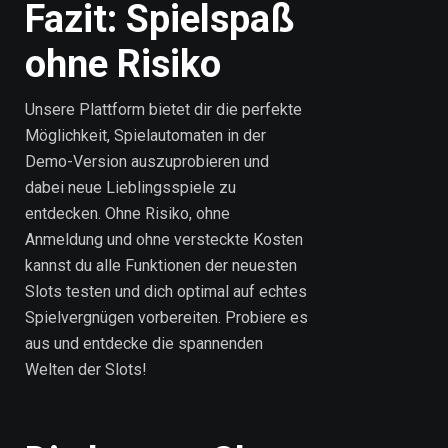
Fazit: Spielspaß
ohne Risiko
Unsere Plattform bietet dir die perfekte
Möglichkeit, Spielautomaten in der
Demo-Version auszuprobieren und
dabei neue Lieblingsspiele zu
entdecken. Ohne Risiko, ohne
Anmeldung und ohne versteckte Kosten
kannst du alle Funktionen der neuesten
Slots testen und dich optimal auf echtes
Spielvergnügen vorbereiten. Probiere es
aus und entdecke die spannenden
Welten der Slots!