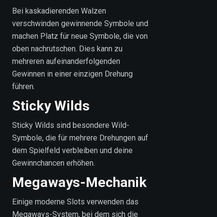
Bei kaskadierenden Walzen
verschwinden gewinnende Symbole und
machen Platz für neue Symbole, die von
oben nachrutschen. Dies kann zu
mehreren aufeinanderfolgenden
Gewinnen in einer einzigen Drehung
führen.
Sticky Wilds
Sticky Wilds sind besondere Wild-
Symbole, die für mehrere Drehungen auf
dem Spielfeld verbleiben und deine
Gewinnchancen erhöhen.
Megaways-Mechanik
Einige moderne Slots verwenden das
Megaways-System, bei dem sich die