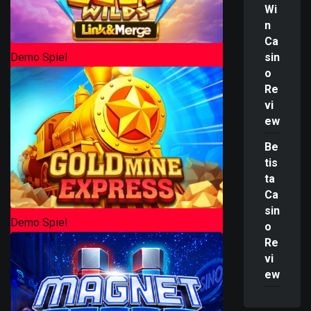
Wi
n
Ca
sin
Demo Spiel
o
Re
vi
ew
Be
tis
ta
Ca
sin
Demo Spiel
o
Re
vi
ew