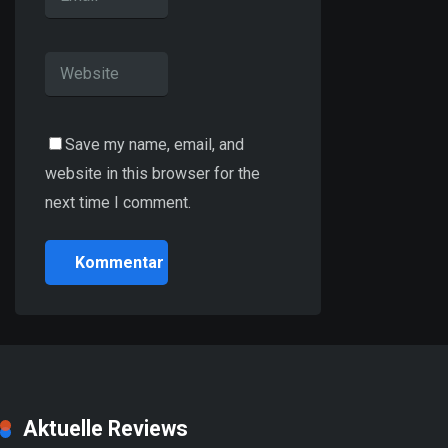
Save my name, email, and
website in this browser for the
next time I comment.
Aktuelle Reviews