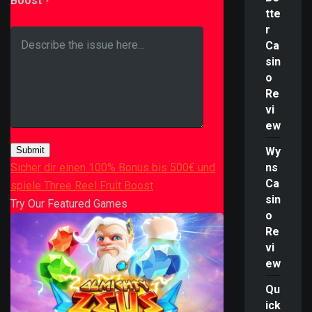
Boost
?
tte
r
Ca
sin
o
Re
vi
ew
Wy
Submit
ns
Sicher dir einen 100% Bonus bis 500€ und
Ca
spiele Three Reel Fruit Boost
sin
Try Our Featured Games
o
Re
vi
ew
Qu
ick