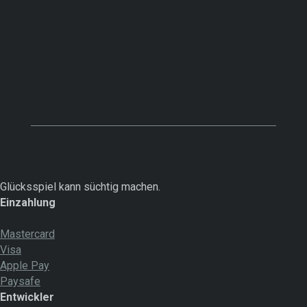
SpinEmpire
SpinBetter
Wyns
Casino
Casino
Casino
Review
Review
Review
8.
22.
30.
Januar
Dezember
September
2026
2025
2025
Glücksspiel kann süchtig machen.
Einzahlung
Mastercard
Visa
Apple Pay
Paysafe
Entwickler