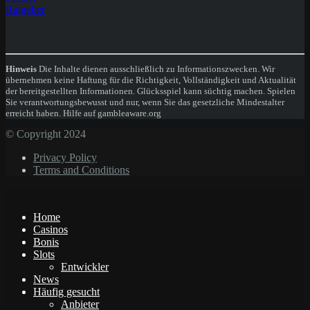
Ratgeber
Hinweis
Die Inhalte dienen ausschließlich zu Informationszwecken. Wir
übernehmen keine Haftung für die Richtigkeit, Vollständigkeit und Aktualität
der bereitgestellten Informationen. Glücksspiel kann süchtig machen. Spielen
Sie verantwortungsbewusst und nur, wenn Sie das gesetzliche Mindestalter
erreicht haben. Hilfe auf gambleaware.org
© Copyright 2024
Privacy Policy
Terms and Conditions
Home
Casinos
Bonis
Slots
Entwickler
News
Häufig gesucht
Anbieter