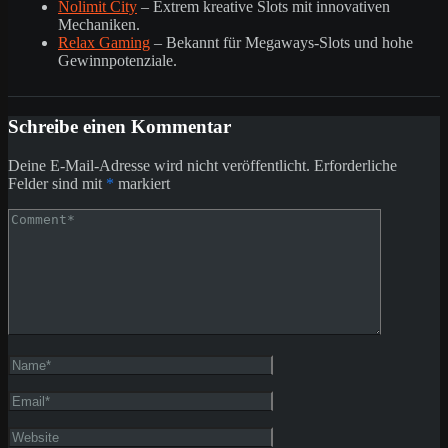
Nolimit City
– Extrem kreative Slots mit innovativen
Mechaniken.
Relax Gaming
– Bekannt für Megaways-Slots und hohe
Gewinnpotenziale.
Schreibe einen Kommentar
Deine E-Mail-Adresse wird nicht veröffentlicht.
Erforderliche
Felder sind mit
*
markiert