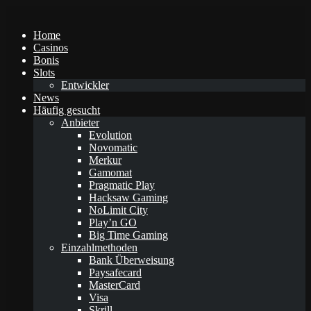
Home
Casinos
Bonis
Slots
Entwickler
News
Häufig gesucht
Anbieter
Evolution
Novomatic
Merkur
Gamomat
Pragmatic Play
Hacksaw Gaming
NoLimit City
Play’n GO
Big Time Gaming
Einzahlmethoden
Bank Überweisung
Paysafecard
MasterCard
Visa
Skrill