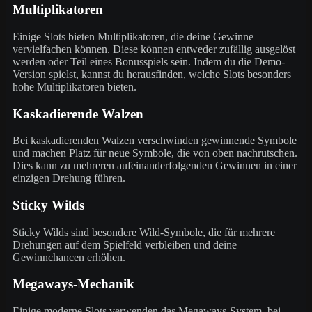
Multiplikatoren
Einige Slots bieten Multiplikatoren, die deine Gewinne
vervielfachen können. Diese können entweder zufällig ausgelöst
werden oder Teil eines Bonusspiels sein. Indem du die Demo-
Version spielst, kannst du herausfinden, welche Slots besonders
hohe Multiplikatoren bieten.
Kaskadierende Walzen
Bei kaskadierenden Walzen verschwinden gewinnende Symbole
und machen Platz für neue Symbole, die von oben nachrutschen.
Dies kann zu mehreren aufeinanderfolgenden Gewinnen in einer
einzigen Drehung führen.
Sticky Wilds
Sticky Wilds sind besondere Wild-Symbole, die für mehrere
Drehungen auf dem Spielfeld verbleiben und deine
Gewinnchancen erhöhen.
Megaways-Mechanik
Einige moderne Slots verwenden das Megaways-System, bei