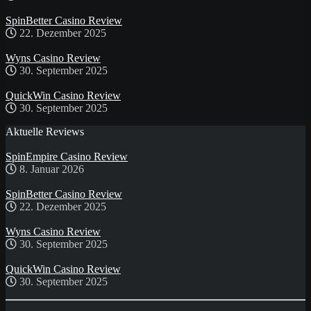
SpinBetter Casino Review
22. Dezember 2025
Wyns Casino Review
30. September 2025
QuickWin Casino Review
30. September 2025
Aktuelle Reviews
SpinEmpire Casino Review
8. Januar 2026
SpinBetter Casino Review
22. Dezember 2025
Wyns Casino Review
30. September 2025
QuickWin Casino Review
30. September 2025