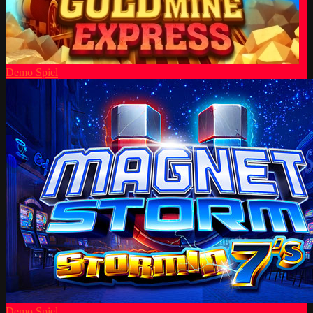
Demo Spiel
Demo Spiel