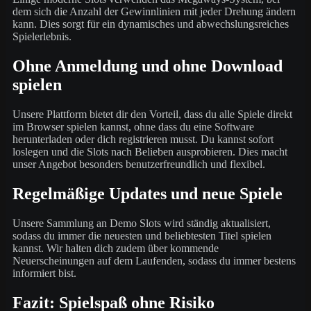
dem sich die Anzahl der Gewinnlinien mit jeder Drehung ändern
kann. Dies sorgt für ein dynamisches und abwechslungsreiches
Spielerlebnis.
Ohne Anmeldung und ohne Download
spielen
Unsere Plattform bietet dir den Vorteil, dass du alle Spiele direkt
im Browser spielen kannst, ohne dass du eine Software
herunterladen oder dich registrieren musst. Du kannst sofort
loslegen und die Slots nach Belieben ausprobieren. Dies macht
unser Angebot besonders benutzerfreundlich und flexibel.
Regelmäßige Updates und neue Spiele
Unsere Sammlung an Demo Slots wird ständig aktualisiert,
sodass du immer die neuesten und beliebtesten Titel spielen
kannst. Wir halten dich zudem über kommende
Neuerscheinungen auf dem Laufenden, sodass du immer bestens
informiert bist.
Fazit: Spielspaß ohne Risiko