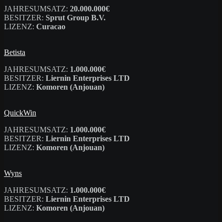
JAHRESUMSATZ:
20.000.000€
BESITZER:
Sprut Group B.V.
LIZENZ:
Curacao
Betista
JAHRESUMSATZ:
1.000.000€
BESITZER:
Liernin Enterprises LTD
LIZENZ:
Komoren (Anjouan)
QuickWin
JAHRESUMSATZ:
1.000.000€
BESITZER:
Liernin Enterprises LTD
LIZENZ:
Komoren (Anjouan)
Wyns
JAHRESUMSATZ:
1.000.000€
BESITZER:
Liernin Enterprises LTD
LIZENZ:
Komoren (Anjouan)