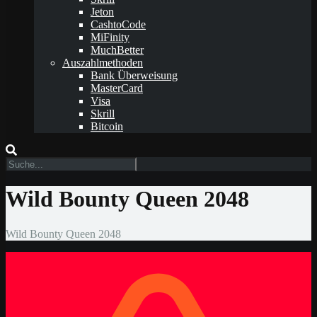
Jeton
CashtoCode
MiFinity
MuchBetter
Auszahlmethoden
Bank Überweisung
MasterCard
Visa
Skrill
Bitcoin
Wild Bounty Queen 2048
Wild Bounty Queen 2048