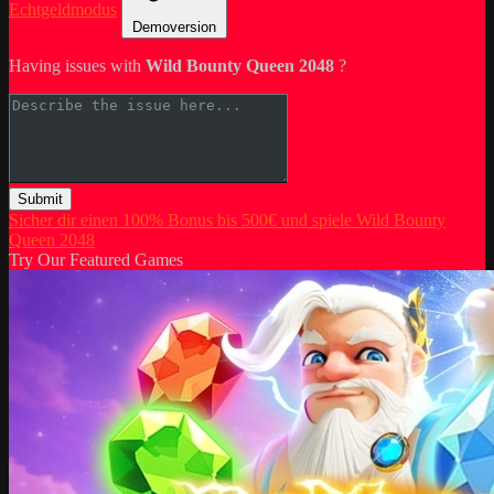
Echtgeldmodus
Demoversion
Having issues with
Wild Bounty Queen 2048
?
Submit
Sicher dir einen 100% Bonus bis 500€ und spiele Wild Bounty
Queen 2048
Try Our Featured Games