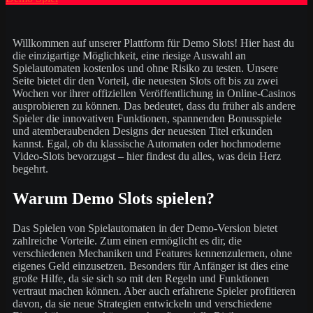
Willkommen auf unserer Plattform für Demo Slots! Hier hast du
die einzigartige Möglichkeit, eine riesige Auswahl an
Spielautomaten kostenlos und ohne Risiko zu testen. Unsere
Seite bietet dir den Vorteil, die neuesten Slots oft bis zu zwei
Wochen vor ihrer offiziellen Veröffentlichung in Online-Casinos
ausprobieren zu können. Das bedeutet, dass du früher als andere
Spieler die innovativen Funktionen, spannenden Bonusspiele
und atemberaubenden Designs der neuesten Titel erkunden
kannst. Egal, ob du klassische Automaten oder hochmoderne
Video-Slots bevorzugst – hier findest du alles, was dein Herz
begehrt.
Warum Demo Slots spielen?
Das Spielen von Spielautomaten in der Demo-Version bietet
zahlreiche Vorteile. Zum einen ermöglicht es dir, die
verschiedenen Mechaniken und Features kennenzulernen, ohne
eigenes Geld einzusetzen. Besonders für Anfänger ist dies eine
große Hilfe, da sie sich so mit den Regeln und Funktionen
vertraut machen können. Aber auch erfahrene Spieler profitieren
davon, da sie neue Strategien entwickeln und verschiedene