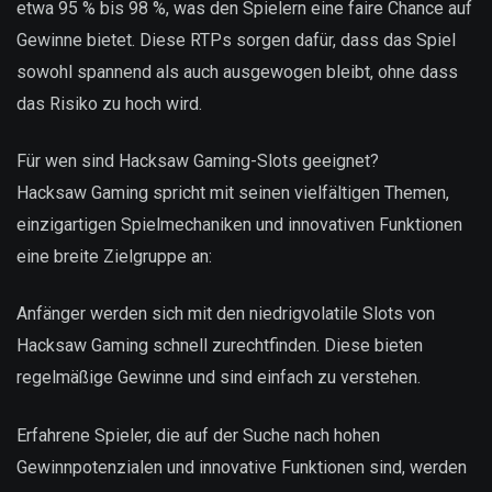
etwa 95 % bis 98 %, was den Spielern eine faire Chance auf
Gewinne bietet. Diese RTPs sorgen dafür, dass das Spiel
sowohl spannend als auch ausgewogen bleibt, ohne dass
das Risiko zu hoch wird.
Für wen sind Hacksaw Gaming-Slots geeignet?
Hacksaw Gaming spricht mit seinen vielfältigen Themen,
einzigartigen Spielmechaniken und innovativen Funktionen
eine breite Zielgruppe an:
Anfänger werden sich mit den niedrigvolatile Slots von
Hacksaw Gaming schnell zurechtfinden. Diese bieten
regelmäßige Gewinne und sind einfach zu verstehen.
Erfahrene Spieler, die auf der Suche nach hohen
Gewinnpotenzialen und innovative Funktionen sind, werden