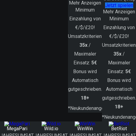
Mehr Anzeigen
Jetzt spielen
Minimum
Mehr Anzeigen
Einzahlung von
Minimum
€/$/£20!
Einzahlung von
Umsatzkriterien:
€/$/£20!
35x
/
Umsatzkriterien
Maximaler
35x
/
Einsatz:
5€
Maximaler
Bonus wird
Einsatz:
5€
Automatisch
Bonus wird
gutgeschrieben.
Automatisch
18+
gutgeschrieben.
18+
*Neukundenangebot
*Neukundenang
MegaPari
Wild.io
WinWin
BetRiot
JAHRESUMSATZ:
JAHRESUMSATZ:
JAHRESUMSATZ:
JAHRESUMSAT