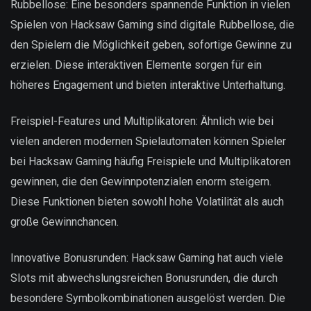
Rubbellose: Eine besonders spannende Funktion in vielen
Spielen von Hacksaw Gaming sind digitale Rubbellose, die
den Spielern die Möglichkeit geben, sofortige Gewinne zu
erzielen. Diese interaktiven Elemente sorgen für ein
höheres Engagement und bieten interaktive Unterhaltung.
Freispiel-Features und Multiplikatoren: Ähnlich wie bei
vielen anderen modernen Spielautomaten können Spieler
bei Hacksaw Gaming häufig Freispiele und Multiplikatoren
gewinnen, die den Gewinnpotenzialen enorm steigern.
Diese Funktionen bieten sowohl hohe Volatilität als auch
große Gewinnchancen.
Innovative Bonusrunden: Hacksaw Gaming hat auch viele
Slots mit abwechslungsreichen Bonusrunden, die durch
besondere Symbolkombinationen ausgelöst werden. Die