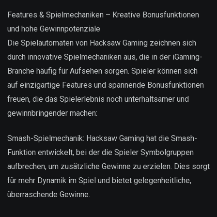
Features & Spielmechaniken – Kreative Bonusfunktionen
und hohe Gewinnpotenziale
Die Spielautomaten von Hacksaw Gaming zeichnen sich
durch innovative Spielmechaniken aus, die in der iGaming-
Branche häufig für Aufsehen sorgen. Spieler können sich
auf einzigartige Features und spannende Bonusfunktionen
freuen, die das Spielerlebnis noch unterhaltsamer und
gewinnbringender machen:
Smash-Spielmechanik: Hacksaw Gaming hat die Smash-
Funktion entwickelt, bei der die Spieler Symbolgruppen
aufbrechen, um zusätzliche Gewinne zu erzielen. Dies sorgt
für mehr Dynamik im Spiel und bietet gelegenheitliche,
überraschende Gewinne.