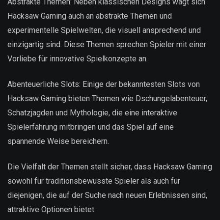
Abstrakte Themen: Neben klassischen Designs wagt sich
Hacksaw Gaming auch an abstrakte Themen und
experimentelle Spielwelten, die visuell ansprechend und
einzigartig sind. Diese Themen sprechen Spieler mit einer
Vorliebe für innovative Spielkonzepte an.
Abenteuerliche Slots: Einige der bekanntesten Slots von
Hacksaw Gaming bieten Themen wie Dschungelabenteuer,
Schatzjagden und Mythologie, die eine interaktive
Spielerfahrung mitbringen und das Spiel auf eine
spannende Weise bereichern.
Die Vielfalt der Themen stellt sicher, dass Hacksaw Gaming
sowohl für traditionsbewusste Spieler als auch für
diejenigen, die auf der Suche nach neuen Erlebnissen sind,
attraktive Optionen bietet.