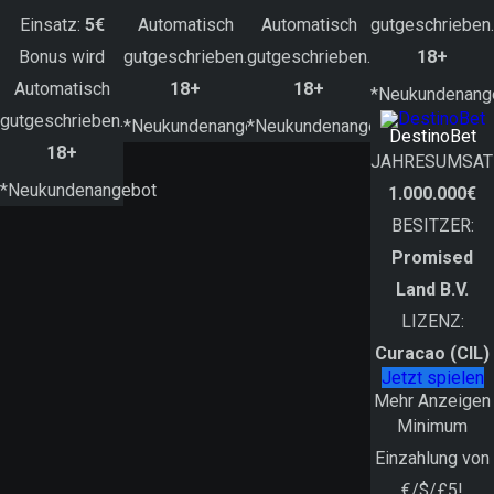
Einsatz:
5€
Automatisch
Automatisch
gutgeschrieben.
Bonus wird
gutgeschrieben.
gutgeschrieben.
18+
Automatisch
18+
18+
*Neukundenang
gutgeschrieben.
*Neukundenangebot
*Neukundenangebot
DestinoBet
18+
JAHRESUMSAT
*Neukundenangebot
1.000.000€
BESITZER:
Promised
Land B.V.
LIZENZ:
Curacao (CIL)
Jetzt spielen
Mehr Anzeigen
Minimum
Einzahlung von
€/$/£5!