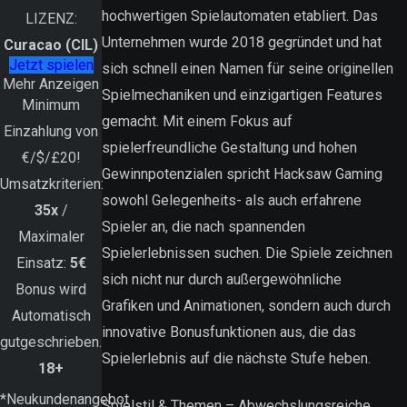
hochwertigen Spielautomaten etabliert. Das
LIZENZ:
Unternehmen wurde 2018 gegründet und hat
Curacao (CIL)
Jetzt spielen
sich schnell einen Namen für seine originellen
Mehr Anzeigen
Spielmechaniken und einzigartigen Features
Minimum
gemacht. Mit einem Fokus auf
Einzahlung von
spielerfreundliche Gestaltung und hohen
€/$/£20!
Gewinnpotenzialen spricht Hacksaw Gaming
Umsatzkriterien:
sowohl Gelegenheits- als auch erfahrene
35x
/
Spieler an, die nach spannenden
Maximaler
Spielerlebnissen suchen. Die Spiele zeichnen
Einsatz:
5€
sich nicht nur durch außergewöhnliche
Bonus wird
Grafiken und Animationen, sondern auch durch
Automatisch
innovative Bonusfunktionen aus, die das
gutgeschrieben.
Spielerlebnis auf die nächste Stufe heben.
18+
*Neukundenangebot
Spielstil & Themen – Abwechslungsreiche