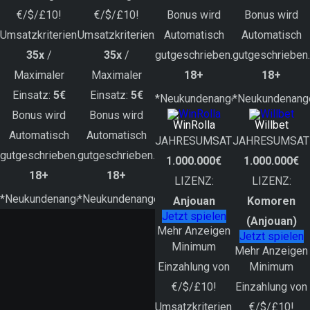
€/$/£10!
€/$/£10!
Bonus wird
Bonus wird
Umsatzkriterien:
Umsatzkriterien:
Automatisch
Automatisch
35x
/
35x
/
gutgeschrieben.
gutgeschrieben.
Maximaler
Maximaler
18+
18+
Einsatz:
5€
Einsatz:
5€
*Neukundenangebot
*Neukundenang
Bonus wird
Bonus wird
WinRolla
Willbet
Automatisch
Automatisch
JAHRESUMSATZ:
JAHRESUMSAT
gutgeschrieben.
gutgeschrieben.
1.000.000€
1.000.000€
18+
18+
LIZENZ:
LIZENZ:
*Neukundenangebot
*Neukundenangebot
Anjouan
Komoren
Jetzt spielen
(Anjouan)
Mehr Anzeigen
Jetzt spielen
Minimum
Mehr Anzeigen
Einzahlung von
Minimum
€/$/£10!
Einzahlung von
Umsatzkriterien:
€/$/£10!