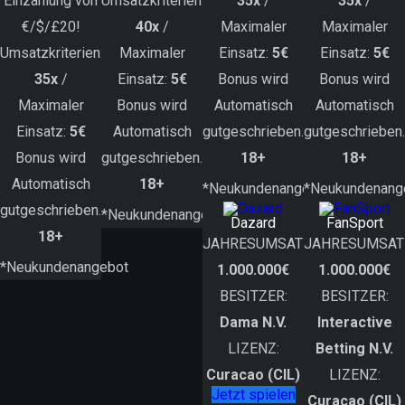
Einzahlung von
Umsatzkriterien:
35x
/
35x
/
€/$/£20!
40x
/
Maximaler
Maximaler
Umsatzkriterien:
Maximaler
Einsatz:
5€
Einsatz:
5€
35x
/
Einsatz:
5€
Bonus wird
Bonus wird
Maximaler
Bonus wird
Automatisch
Automatisch
Einsatz:
5€
Automatisch
gutgeschrieben.
gutgeschrieben.
Bonus wird
gutgeschrieben.
18+
18+
Automatisch
18+
*Neukundenangebot
*Neukundenang
gutgeschrieben.
*Neukundenangebot
Dazard
FanSport
18+
JAHRESUMSATZ:
JAHRESUMSAT
*Neukundenangebot
1.000.000€
1.000.000€
BESITZER:
BESITZER:
Dama N.V.
Interactive
LIZENZ:
Betting N.V.
Curacao (CIL)
LIZENZ:
Jetzt spielen
Curacao (CIL)