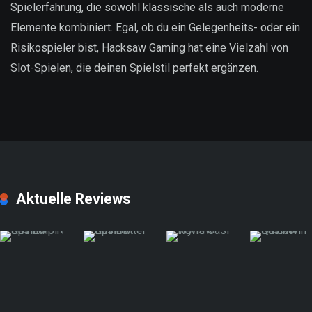
Spielerfahrung, die sowohl klassische als auch moderne
Elemente kombiniert. Egal, ob du ein Gelegenheits- oder ein
Risikospieler bist, Hacksaw Gaming hat eine Vielzahl von
Slot-Spielen, die deinen Spielstil perfekt ergänzen.
Aktuelle Reviews
SpinEmpire
SpinBetter
Wyns
Casino
Casino
Casino
Review
Review
Review
8.
22.
30.
Januar
Dezember
September
2026
2025
2025