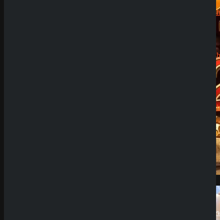
Jens
zu
CryptoRush
200% bis
zu 2.500€
Silizi
zu
CryptoRush
200% bis
zu 2.500€
Robert99
zu
CryptoRush
200% bis
zu 2.500€
News
SpinEmpire Casino
Review
8. Januar 2026
SpinBetter Casino
Demo Spiel
Review
22. Dezember
2025
Wyns Casino Revie