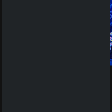
Demo Spiel
Willkommen auf unserer Plattform für Demo
Slots! Hier hast du die einzigartige Möglichkeit,
eine riesige Auswahl an Spielautomaten
kostenlos und ohne Risiko zu testen. Unsere
Seite bietet dir den Vorteil, die neuesten Slots
oft bis zu zwei Wochen vor ihrer offiziellen
Veröffentlichung in Online-Casinos