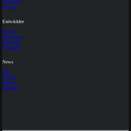
Apple Pay
Paysafe
Entwickler
Merkur
Novomatic
Play'n Go
Pragmatic
News
Alle
Casinos
Partner
Ratgeber