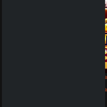
Review
QuickWin
Casino
Review
Betista
Casino
Review
Neueste
Kommenta
Alex
zu
Dazard
rami
zu
CryptoRus
Jens
zu
CryptoRush
200% bis
zu 2.500€
Silizi
zu