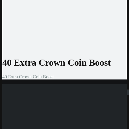
Jeton
CashtoCode
MiFinity
MuchBetter
Auszahlmethoden
Bank Überweisung
MasterCard
Visa
Skrill
Bitcoin
40 Extra Crown Coin Boost
40 Extra Crown Coin Boost
Suchen
Neue Casinos