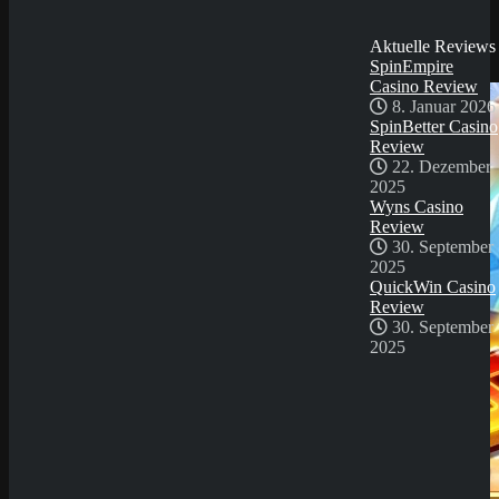
30. September
Submit
2025
Sicher dir einen 100% Bonus bis 500€ und spiele
Aktuelle Reviews
40 Extra Crown Coin Boost
SpinEmpire
Try Our Featured Games
Casino Review
8. Januar 2026
SpinBetter Casino
Review
22. Dezember
2025
Wyns Casino
Review
30. September
2025
QuickWin Casino
Review
30. September
2025