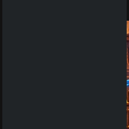
Demo Spiel