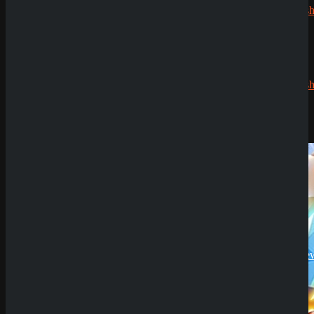
CryptoRush
Having issues with
Castle Smash
?
200% bis
zu 2.500€
Robert99
zu
CryptoRush
200% bis
Submit
zu 2.500€
Sicher dir einen 100% Bonus bis 500€ und spiele
Castle Smash
Try Our Featured Games
News
SpinEmpire Casino
Review
8. Januar 2026
SpinBetter Casino
Review
22. Dezember
2025
Wyns Casino Revie
30. September
2025
QuickWin Casino
Review