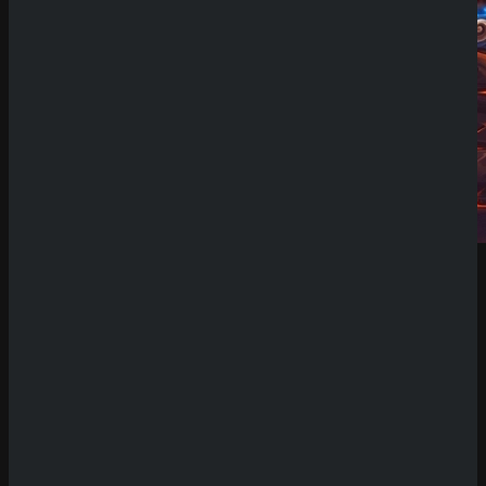
Demo Spiel
Willkommen auf unserer Plattform für Demo
Slots! Hier hast du die einzigartige Möglichkeit,
eine riesige Auswahl an Spielautomaten
kostenlos und ohne Risiko zu testen. Unsere
Seite bietet dir den Vorteil, die neuesten Slots
oft bis zu zwei Wochen vor ihrer offiziellen
Veröffentlichung in Online-Casinos
ausprobieren zu können. Das bedeutet, dass du
früher als andere Spieler die innovativen