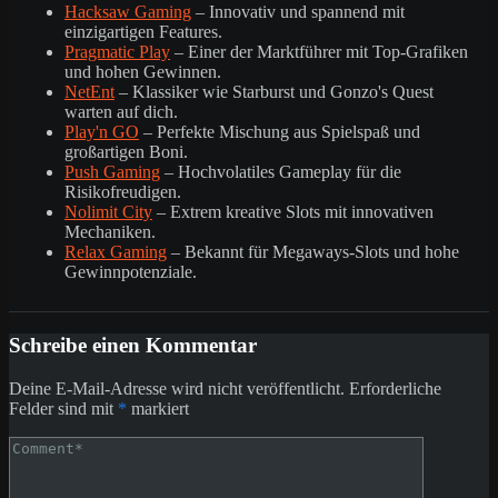
Hacksaw Gaming
– Innovativ und spannend mit
einzigartigen Features.
Pragmatic Play
– Einer der Marktführer mit Top-Grafiken
und hohen Gewinnen.
NetEnt
– Klassiker wie Starburst und Gonzo's Quest
warten auf dich.
Play'n GO
– Perfekte Mischung aus Spielspaß und
großartigen Boni.
Push Gaming
– Hochvolatiles Gameplay für die
Risikofreudigen.
Nolimit City
– Extrem kreative Slots mit innovativen
Mechaniken.
Relax Gaming
– Bekannt für Megaways-Slots und hohe
Gewinnpotenziale.
Schreibe einen Kommentar
Deine E-Mail-Adresse wird nicht veröffentlicht.
Erforderliche
Felder sind mit
*
markiert