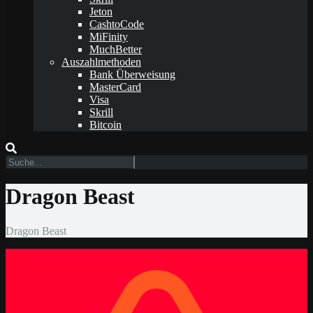
Jeton
CashtoCode
MiFinity
MuchBetter
Auszahlmethoden
Bank Überweisung
MasterCard
Visa
Skrill
Bitcoin
Dragon Beast
Dragon Beast