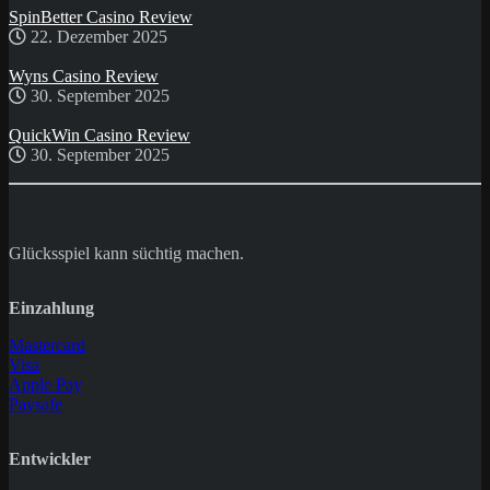
SpinBetter Casino Review
22. Dezember 2025
Wyns Casino Review
30. September 2025
QuickWin Casino Review
30. September 2025
Glücksspiel kann süchtig machen.
Einzahlung
Mastercard
Visa
Apple Pay
Paysafe
Entwickler