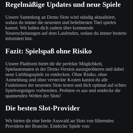
Regelmäßige Updates und neue Spiele
Unsere Sammlung an Demo Slots wird ständig aktualisiert,
sodass du immer die neuesten und beliebtesten Titel spielen
kannst. Wir halten dich zudem über kommende
Neuerscheinungen auf dem Laufenden, sodass du immer bestens
informiert bist.
Fazit: Spielspaß ohne Risiko
Unsere Plattform bietet dir die perfekte Möglichkeit,
Spielautomaten in der Demo-Version auszuprobieren und dabei
neue Lieblingsspiele zu entdecken. Ohne Risiko, ohne
Anmeldung und ohne versteckte Kosten kannst du alle
Funktionen der neuesten Slots testen und dich optimal auf echtes
Spielvergnügen vorbereiten. Probiere es aus und entdecke die
spannenden Welten der Slots!
Die besten Slot-Provider
Wir bieten dir eine breite Auswahl an Slots von führenden
Providern der Branche. Entdecke Spiele von: