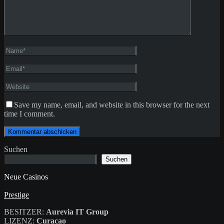
Save my name, email, and website in this browser for the next
time I comment.
Suchen
Suchen
Neue Casinos
Prestige
BESITZER:
Aurevia IT Group
LIZENZ:
Curacao