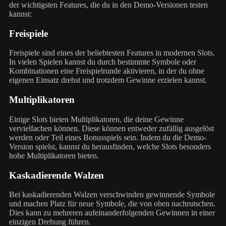
der wichtigsten Features, die du in den Demo-Versionen testen
kannst:
Freispiele
Freispiele sind eines der beliebtesten Features in modernen Slots.
In vielen Spielen kannst du durch bestimmte Symbole oder
Kombinationen eine Freispielrunde aktivieren, in der du ohne
eigenen Einsatz drehst und trotzdem Gewinne erzielen kannst.
Multiplikatoren
Einige Slots bieten Multiplikatoren, die deine Gewinne
vervielfachen können. Diese können entweder zufällig ausgelöst
werden oder Teil eines Bonusspiels sein. Indem du die Demo-
Version spielst, kannst du herausfinden, welche Slots besonders
hohe Multiplikatoren bieten.
Kaskadierende Walzen
Bei kaskadierenden Walzen verschwinden gewinnende Symbole
und machen Platz für neue Symbole, die von oben nachrutschen.
Dies kann zu mehreren aufeinanderfolgenden Gewinnen in einer
einzigen Drehung führen.