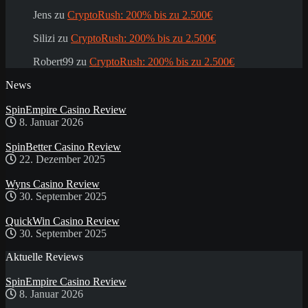
Jens
zu
CryptoRush: 200% bis zu 2.500€
Silizi
zu
CryptoRush: 200% bis zu 2.500€
Robert99
zu
CryptoRush: 200% bis zu 2.500€
News
SpinEmpire Casino Review
8. Januar 2026
SpinBetter Casino Review
22. Dezember 2025
Wyns Casino Review
30. September 2025
QuickWin Casino Review
30. September 2025
Aktuelle Reviews
SpinEmpire Casino Review
8. Januar 2026