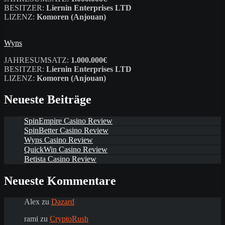
BESITZER:
Liernin Enterprises LTD
LIZENZ:
Komoren (Anjouan)
Wyns
JAHRESUMSATZ:
1.000.000€
BESITZER:
Liernin Enterprises LTD
LIZENZ:
Komoren (Anjouan)
Neueste Beiträge
SpinEmpire Casino Review
SpinBetter Casino Review
Wyns Casino Review
QuickWin Casino Review
Betista Casino Review
Neueste Kommentare
Alex
zu
Dazard
rami
zu
CryptoRush