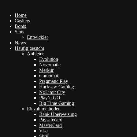
Home
Casinos
Bonis
Slots
Entwickler
News
Häufig gesucht
Anbieter
Evolution
Novomatic
Merkur
Gamomat
Pragmatic Play
Hacksaw Gaming
NoLimit City
Play’n GO
Big Time Gaming
Einzahlmethoden
Bank Überweisung
Paysafecard
MasterCard
Visa
Skrill