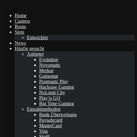
Home
Casinos
Bonis
Slots
Entwickler
News
Häufig gesucht
Anbieter
Evolution
Novomatic
Merkur
Gamomat
Pragmatic Play
Hacksaw Gaming
NoLimit City
Play’n GO
Big Time Gaming
Einzahlmethoden
Bank Überweisung
Paysafecard
MasterCard
Visa
Skrill