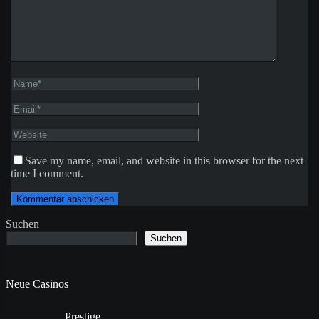
Save my name, email, and website in this browser for the next
time I comment.
Suchen
Suchen
Neue Casinos
Prestige