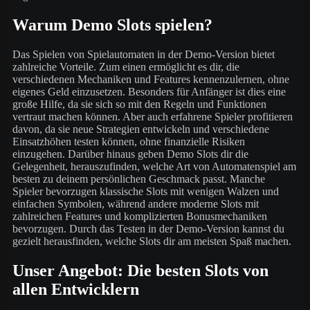
Warum Demo Slots spielen?
Das Spielen von Spielautomaten in der Demo-Version bietet
zahlreiche Vorteile. Zum einen ermöglicht es dir, die
verschiedenen Mechaniken und Features kennenzulernen, ohne
eigenes Geld einzusetzen. Besonders für Anfänger ist dies eine
große Hilfe, da sie sich so mit den Regeln und Funktionen
vertraut machen können. Aber auch erfahrene Spieler profitieren
davon, da sie neue Strategien entwickeln und verschiedene
Einsatzhöhen testen können, ohne finanzielle Risiken
einzugehen. Darüber hinaus geben Demo Slots dir die
Gelegenheit, herauszufinden, welche Art von Automatenspiel am
besten zu deinem persönlichen Geschmack passt. Manche
Spieler bevorzugen klassische Slots mit wenigen Walzen und
einfachen Symbolen, während andere moderne Slots mit
zahlreichen Features und komplizierten Bonusmechaniken
bevorzugen. Durch das Testen in der Demo-Version kannst du
gezielt herausfinden, welche Slots dir am meisten Spaß machen.
Unser Angebot: Die besten Slots von
allen Entwicklern