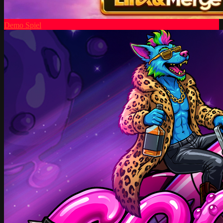
Demo Spiel