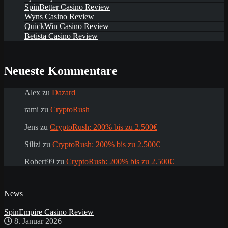
SpinBetter Casino Review
Wyns Casino Review
QuickWin Casino Review
Betista Casino Review
Neueste Kommentare
Alex
zu
Dazard
rami
zu
CryptoRush
Jens
zu
CryptoRush: 200% bis zu 2.500€
Silizi
zu
CryptoRush: 200% bis zu 2.500€
Robert99
zu
CryptoRush: 200% bis zu 2.500€
News
SpinEmpire Casino Review
8. Januar 2026