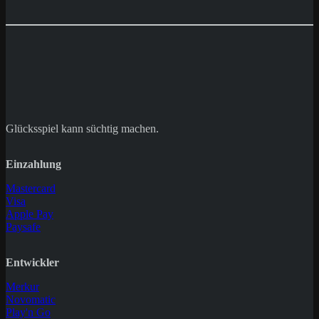
Glücksspiel kann süchtig machen.
Einzahlung
Mastercard
Visa
Apple Pay
Paysafe
Entwickler
Merkur
Novomatic
Play'n Go