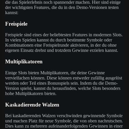
die das Spielerlebnis noch spannender machen. Hier sind einige
der wichtigsten Features, die du in den Demo-Versionen testen
kannst:
Freispiele
Freispiele sind eines der beliebtesten Features in modernen Slots.
In vielen Spielen kannst du durch bestimmte Symbole oder
Kombinationen eine Freispielrunde aktivieren, in der du ohne
eigenen Einsatz drehst und trotzdem Gewinne erzielen kannst.
Multiplikatoren
Einige Slots bieten Multiplikatoren, die deine Gewinne
vervielfachen können. Diese können entweder zufällig ausgelöst
werden oder Teil eines Bonusspiels sein. Indem du die Demo-
Version spielst, kannst du herausfinden, welche Slots besonders
hohe Multiplikatoren bieten.
Kaskadierende Walzen
Bei kaskadierenden Walzen verschwinden gewinnende Symbole
und machen Platz für neue Symbole, die von oben nachrutschen.
Dies kann zu mehreren aufeinanderfolgenden Gewinnen in einer