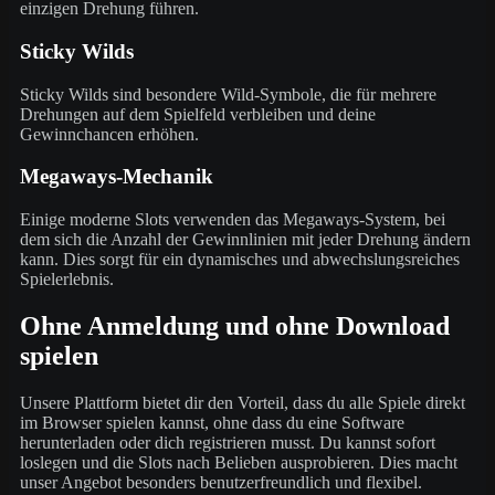
einzigen Drehung führen.
Sticky Wilds
Sticky Wilds sind besondere Wild-Symbole, die für mehrere
Drehungen auf dem Spielfeld verbleiben und deine
Gewinnchancen erhöhen.
Megaways-Mechanik
Einige moderne Slots verwenden das Megaways-System, bei
dem sich die Anzahl der Gewinnlinien mit jeder Drehung ändern
kann. Dies sorgt für ein dynamisches und abwechslungsreiches
Spielerlebnis.
Ohne Anmeldung und ohne Download
spielen
Unsere Plattform bietet dir den Vorteil, dass du alle Spiele direkt
im Browser spielen kannst, ohne dass du eine Software
herunterladen oder dich registrieren musst. Du kannst sofort
loslegen und die Slots nach Belieben ausprobieren. Dies macht
unser Angebot besonders benutzerfreundlich und flexibel.