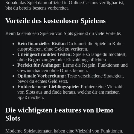
Sobald das Spiel dann offiziell in Online-Casinos verfügbar ist,
bist du bereits bestens vorbereitet.
Vorteile des kostenlosen Spielens
Beim kostenlosen Spielen von Slots genießt du viele Vorteile:
Kein finanzielles Risiko:
Du kannst die Spiele in Ruhe
ausprobieren, ohne Geld zu verlieren.
Uneingeschränktes Testen:
Spiele so lange du möchtest,
ohne Begrenzungen oder Einzahlungspflichten.
Perfekt für Anfänger:
Lerne die Regeln, Funktionen und
Gewinnchancen ohne Druck kennen.
Optimale Vorbereitung:
Teste verschiedene Strategien,
bevor du echtes Geld setzt.
Entdecke neue Lieblingsspiele:
Probiere eine Vielzahl
von Slots aus und finde heraus, welche dir am meisten
Spaß machen.
Die wichtigsten Features von Demo
Slots
Moderne Spielautomaten haben eine Vielzahl von Funktionen,