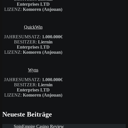
Enterprises LTD
LIZENZ:
Komoren (Anjouan)
QuickWin
JAHRESUMSATZ:
1.000.000€
BESITZER:
Liernin
Enterprises LTD
LIZENZ:
Komoren (Anjouan)
Wyns
JAHRESUMSATZ:
1.000.000€
BESITZER:
Liernin
Enterprises LTD
LIZENZ:
Komoren (Anjouan)
Neueste Beiträge
SpinEmpire Casino Review