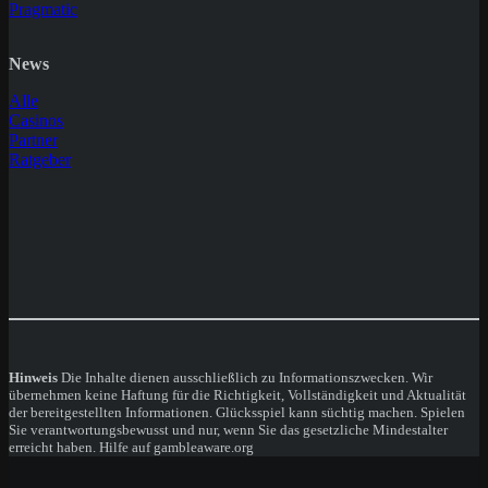
Pragmatic
News
Alle
Casinos
Partner
Ratgeber
Hinweis
Die Inhalte dienen ausschließlich zu Informationszwecken. Wir
übernehmen keine Haftung für die Richtigkeit, Vollständigkeit und Aktualität
der bereitgestellten Informationen. Glücksspiel kann süchtig machen. Spielen
Sie verantwortungsbewusst und nur, wenn Sie das gesetzliche Mindestalter
erreicht haben. Hilfe auf gambleaware.org