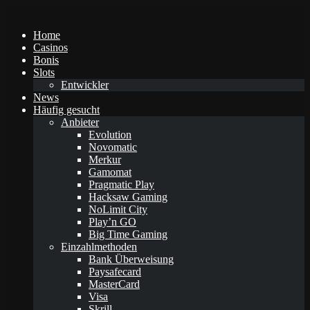
Home
Casinos
Bonis
Slots
Entwickler
News
Häufig gesucht
Anbieter
Evolution
Novomatic
Merkur
Gamomat
Pragmatic Play
Hacksaw Gaming
NoLimit City
Play’n GO
Big Time Gaming
Einzahlmethoden
Bank Überweisung
Paysafecard
MasterCard
Visa
Skrill