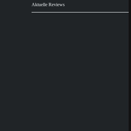
Aktuelle Reviews