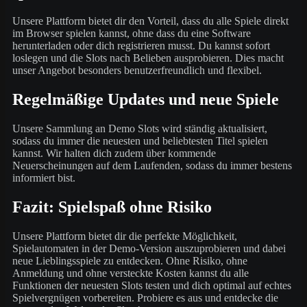
Unsere Plattform bietet dir den Vorteil, dass du alle Spiele direkt
im Browser spielen kannst, ohne dass du eine Software
herunterladen oder dich registrieren musst. Du kannst sofort
loslegen und die Slots nach Belieben ausprobieren. Dies macht
unser Angebot besonders benutzerfreundlich und flexibel.
Regelmäßige Updates und neue Spiele
Unsere Sammlung an Demo Slots wird ständig aktualisiert,
sodass du immer die neuesten und beliebtesten Titel spielen
kannst. Wir halten dich zudem über kommende
Neuerscheinungen auf dem Laufenden, sodass du immer bestens
informiert bist.
Fazit: Spielspaß ohne Risiko
Unsere Plattform bietet dir die perfekte Möglichkeit,
Spielautomaten in der Demo-Version auszuprobieren und dabei
neue Lieblingsspiele zu entdecken. Ohne Risiko, ohne
Anmeldung und ohne versteckte Kosten kannst du alle
Funktionen der neuesten Slots testen und dich optimal auf echtes
Spielvergnügen vorbereiten. Probiere es aus und entdecke die