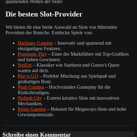
spannenden Welten der Slots!
Die besten Slot-Provider
Wir bieten dir eine breite Auswahl an Slots von führenden
Providern der Branche. Entdecke Spiele von:
Hacksaw Gaming
– Innovativ und spannend mit
einzigartigen Features.
Pragmatic Play
– Einer der Marktführer mit Top-Grafiken
und hohen Gewinnen.
NetEnt
– Klassiker wie Starburst und Gonzo's Quest
warten auf dich.
Play'n GO
– Perfekte Mischung aus Spielspaß und
großartigen Boni.
Push Gaming
– Hochvolatiles Gameplay für die
Risikofreudigen.
Nolimit City
– Extrem kreative Slots mit innovativen
Mechaniken.
Relax Gaming
– Bekannt für Megaways-Slots und hohe
Gewinnpotenziale.
Schreibe einen Kommentar