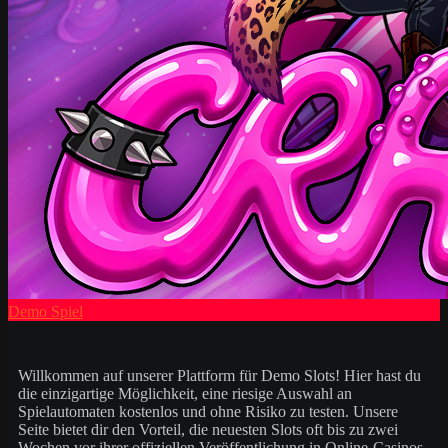
Demo Spiel
Willkommen auf unserer Plattform für Demo Slots! Hier hast du
die einzigartige Möglichkeit, eine riesige Auswahl an
Spielautomaten kostenlos und ohne Risiko zu testen. Unsere
Seite bietet dir den Vorteil, die neuesten Slots oft bis zu zwei
Wochen vor ihrer offiziellen Veröffentlichung in Online-Casinos