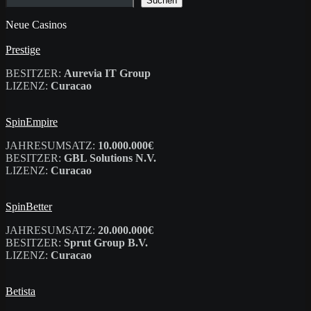
Suchen
Neue Casinos
Prestige
BESITZER:
Aurevia IT Group
LIZENZ:
Curacao
SpinEmpire
JAHRESUMSATZ:
10.000.000€
BESITZER:
GBL Solutions N.V.
LIZENZ:
Curacao
SpinBetter
JAHRESUMSATZ:
20.000.000€
BESITZER:
Sprut Group B.V.
LIZENZ:
Curacao
Betista