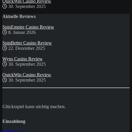
QuickWin Casino Review
30. September 2025
Aktuelle Reviews
SpinEmpire Casino Review
8. Januar 2026
SpinBetter Casino Review
22. Dezember 2025
Wyns Casino Review
30. September 2025
QuickWin Casino Review
30. September 2025
Glücksspiel kann süchtig machen.
Einzahlung
Mastercard