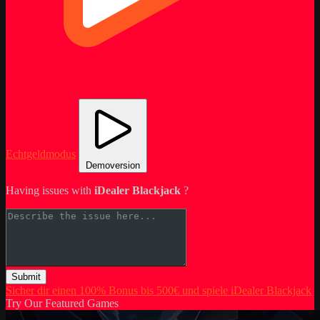
Echtgeldmodus
Demoversion
Having issues with
iDealer Blackjack
?
Submit
Sicher dir einen 100% Bonus bis 500€ und spiele iDealer Blackjack
Try Our Featured Games