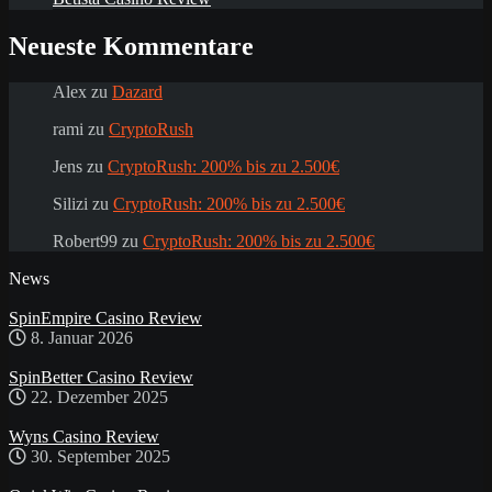
Neueste Kommentare
Alex
zu
Dazard
rami
zu
CryptoRush
Jens
zu
CryptoRush: 200% bis zu 2.500€
Silizi
zu
CryptoRush: 200% bis zu 2.500€
Robert99
zu
CryptoRush: 200% bis zu 2.500€
News
SpinEmpire Casino Review
8. Januar 2026
SpinBetter Casino Review
22. Dezember 2025
Wyns Casino Review
30. September 2025