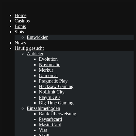
Home
Casinos
Bonis
Slots
Entwickler
News
Häufig gesucht
Anbieter
Evolution
Novomatic
Merkur
Gamomat
Pragmatic Play
Hacksaw Gaming
NoLimit City
Play’n GO
Big Time Gaming
Einzahlmethoden
Bank Überweisung
Paysafecard
MasterCard
Visa
Skrill