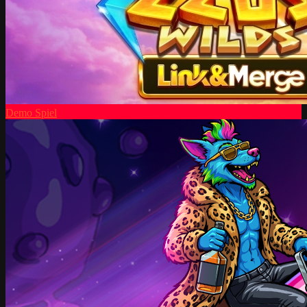
Demo Spiel