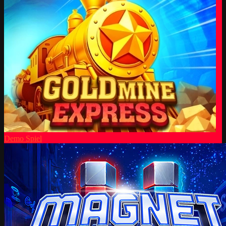
Demo Spiel