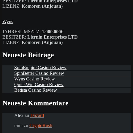
BESITZER:
Liernin Enterprises LTD
LIZENZ:
Komoren (Anjouan)
Wyns
JAHRESUMSATZ:
1.000.000€
BESITZER:
Liernin Enterprises LTD
LIZENZ:
Komoren (Anjouan)
Neueste Beiträge
SpinEmpire Casino Review
SpinBetter Casino Review
Wyns Casino Review
QuickWin Casino Review
Betista Casino Review
Neueste Kommentare
Alex
zu
Dazard
rami
zu
CryptoRush