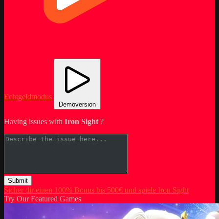
Echtgeldmodus
Demoversion
Having issues with
Iron Sight
?
Submit
Sicher dir einen 100% Bonus bis 500€ und spiele Iron Sight
Try Our Featured Games