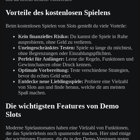
Vorteile des kostenlosen Spielens
Beim kostenlosen Spielen von Slots genießt du viele Vorteile:
Kein finanzielles Risiko:
Du kannst die Spiele in Ruhe
ausprobieren, ohne Geld zu verlieren.
Uneingeschränktes Testen:
Spiele so lange du möchtest,
ohne Begrenzungen oder Einzahlungspflichten.
Perfekt für Anfänger:
Lerne die Regeln, Funktionen und
Gewinnchancen ohne Druck kennen.
Optimale Vorbereitung:
Teste verschiedene Strategien,
bevor du echtes Geld setzt.
Entdecke neue Lieblingsspiele:
Probiere eine Vielzahl
von Slots aus und finde heraus, welche dir am meisten
Spaß machen.
Die wichtigsten Features von Demo
Slots
Moderne Spielautomaten haben eine Vielzahl von Funktionen,
die das Spielerlebnis noch spannender machen. Hier sind einige
der wichtigsten Features, die du in den Demo-Versionen testen