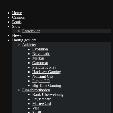
Home
Casinos
Bonis
Slots
Entwickler
News
Häufig gesucht
Anbieter
Evolution
Novomatic
Merkur
Gamomat
Pragmatic Play
Hacksaw Gaming
NoLimit City
Play’n GO
Big Time Gaming
Einzahlmethoden
Bank Überweisung
Paysafecard
MasterCard
Visa
Skrill