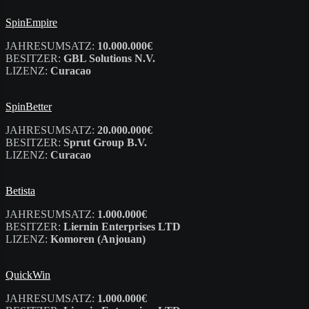
SpinEmpire
JAHRESUMSATZ:
10.000.000€
BESITZER:
GBL Solutions N.V.
LIZENZ:
Curacao
SpinBetter
JAHRESUMSATZ:
20.000.000€
BESITZER:
Sprut Group B.V.
LIZENZ:
Curacao
Betista
JAHRESUMSATZ:
1.000.000€
BESITZER:
Liernin Enterprises LTD
LIZENZ:
Komoren (Anjouan)
QuickWin
JAHRESUMSATZ:
1.000.000€