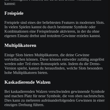
kannst:
Freispiele
Freispiele sind eines der beliebtesten Features in modernen Slots.
In vielen Spielen kannst du durch bestimmte Symbole oder
Kombinationen eine Freispielrunde aktivieren, in der du ohne
eigenen Einsatz drehst und trotzdem Gewinne erzielen kannst.
Multiplikatoren
Einige Slots bieten Multiplikatoren, die deine Gewinne
vervielfachen können. Diese können entweder zufällig ausgelöst
werden oder Teil eines Bonusspiels sein. Indem du die Demo-
Version spielst, kannst du herausfinden, welche Slots besonders
hohe Multiplikatoren bieten.
Kaskadierende Walzen
Bei kaskadierenden Walzen verschwinden gewinnende Symbole
und machen Platz für neue Symbole, die von oben nachrutschen.
Dies kann zu mehreren aufeinanderfolgenden Gewinnen in einer
einzigen Drehung führen.