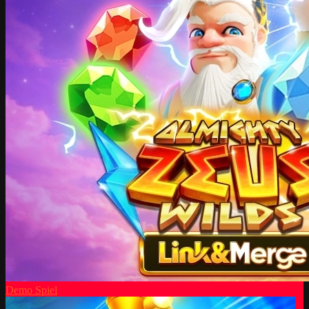
Demo Spiel