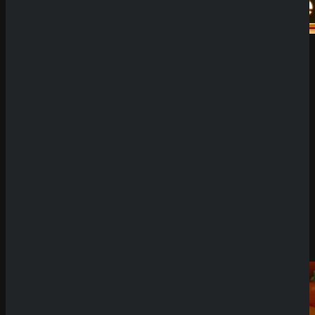
Demo Spiel
Demo Spiel