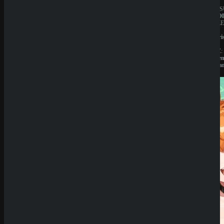
JAHRESUMSATZ:
JAHRES
1.000.000€
1.000.00
BESITZER:
BESITZE
Liernin
Liernin
Enterprises
Enterpri
LTD
LTD
LIZENZ:
LIZENZ:
Komoren
Komore
(Anjouan)
(Anjoua
Neueste
Beiträge
SpinEmpir
e Casino
Review
SpinBetter
Casino
Review
Wyns
Casino