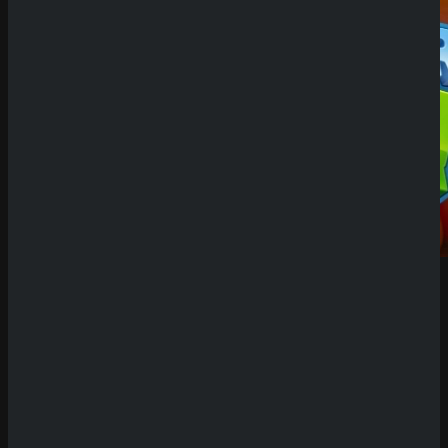
Demo Spiel
Willkommen auf unserer Plattform für Demo
Slots! Hier hast du die einzigartige Möglichkeit,
eine riesige Auswahl an Spielautomaten
kostenlos und ohne Risiko zu testen. Unsere
Seite bietet dir den Vorteil, die neuesten Slots
oft bis zu zwei Wochen vor ihrer offiziellen
Veröffentlichung in Online-Casinos