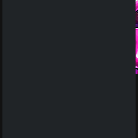
Demo Spiel
Willkommen auf unserer Plattform für Demo
Slots! Hier hast du die einzigartige Möglichkeit,
eine riesige Auswahl an Spielautomaten
kostenlos und ohne Risiko zu testen. Unsere
Seite bietet dir den Vorteil, die neuesten Slots
oft bis zu zwei Wochen vor ihrer offiziellen
Veröffentlichung in Online-Casinos
ausprobieren zu können. Das bedeutet, dass du