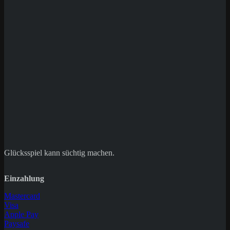
Save my name, email, and website in this
browser for the next time I comment.
Glücksspiel kann süchtig machen.
Einzahlung
Mastercard
Visa
Apple Pay
Paysafe