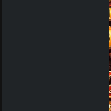
Jens
zu
CryptoRush
200% bis
zu 2.500€
Silizi
zu
CryptoRush
200% bis
zu 2.500€
Robert99
zu
CryptoRush
200% bis
zu 2.500€
News
SpinEmpire Casino
Review
8. Januar 2026
SpinBetter Casino
Review
22. Dezember
2025
Wyns Casino Revie