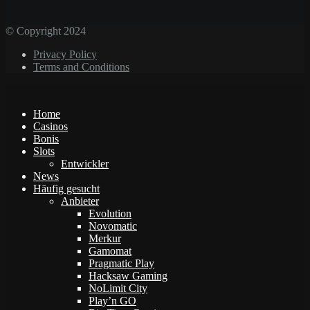
© Copyright 2024
Privacy Policy
Terms and Conditions
Home
Casinos
Bonis
Slots
Entwickler
News
Häufig gesucht
Anbieter
Evolution
Novomatic
Merkur
Gamomat
Pragmatic Play
Hacksaw Gaming
NoLimit City
Play’n GO