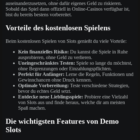
auseinanderzusetzen, ohne dafür eigenes Geld zu riskieren.
Sobald das Spiel dann offiziell in Online-Casinos verfügbar ist,
bist du bereits bestens vorbereitet.
Vorteile des kostenlosen Spielens
Beim kostenlosen Spielen von Slots genießt du viele Vorteile:
Kein finanzielles Risiko:
Du kannst die Spiele in Ruhe
ausprobieren, ohne Geld zu verlieren.
Uneingeschränktes Testen:
Spiele so lange du möchtest,
ohne Begrenzungen oder Einzahlungspflichten.
Perfekt für Anfänger:
Lerne die Regeln, Funktionen und
Gewinnchancen ohne Druck kennen.
Optimale Vorbereitung:
Teste verschiedene Strategien,
bevor du echtes Geld setzt.
Entdecke neue Lieblingsspiele:
Probiere eine Vielzahl
von Slots aus und finde heraus, welche dir am meisten
Spaß machen.
Die wichtigsten Features von Demo
Slots