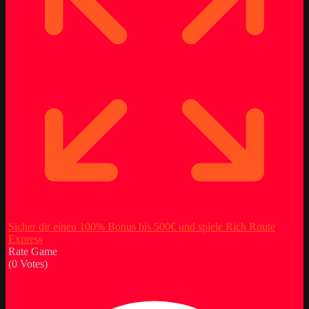
Sicher dir einen 100% Bonus bis 500€ und spiele Rich Route
Express
Rate Game
(
0
Votes)