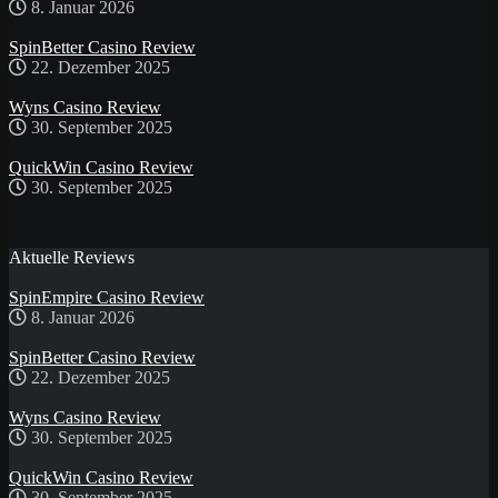
8. Januar 2026
SpinBetter Casino Review
22. Dezember 2025
Wyns Casino Review
30. September 2025
QuickWin Casino Review
30. September 2025
Aktuelle Reviews
SpinEmpire Casino Review
8. Januar 2026
SpinBetter Casino Review
22. Dezember 2025
Wyns Casino Review
30. September 2025
QuickWin Casino Review
30. September 2025