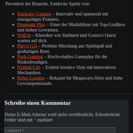
Providern der Branche. Entdecke Spiele von:
Hacksaw Gaming
– Innovativ und spannend mit
einzigartigen Features.
Pragmatic Play
– Einer der Marktführer mit Top-Grafiken
und hohen Gewinnen.
NetEnt
– Klassiker wie Starburst und Gonzo's Quest
warten auf dich.
Play'n GO
– Perfekte Mischung aus Spielspaß und
großartigen Boni.
Push Gaming
– Hochvolatiles Gameplay für die
Risikofreudigen.
Nolimit City
– Extrem kreative Slots mit innovativen
Mechaniken.
Relax Gaming
– Bekannt für Megaways-Slots und hohe
Gewinnpotenziale.
Schreibe einen Kommentar
Deine E-Mail-Adresse wird nicht veröffentlicht.
Erforderliche
Felder sind mit
*
markiert