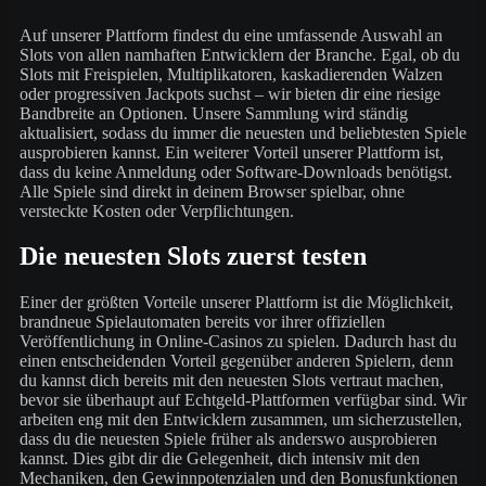
Auf unserer Plattform findest du eine umfassende Auswahl an
Slots von allen namhaften Entwicklern der Branche. Egal, ob du
Slots mit Freispielen, Multiplikatoren, kaskadierenden Walzen
oder progressiven Jackpots suchst – wir bieten dir eine riesige
Bandbreite an Optionen. Unsere Sammlung wird ständig
aktualisiert, sodass du immer die neuesten und beliebtesten Spiele
ausprobieren kannst. Ein weiterer Vorteil unserer Plattform ist,
dass du keine Anmeldung oder Software-Downloads benötigst.
Alle Spiele sind direkt in deinem Browser spielbar, ohne
versteckte Kosten oder Verpflichtungen.
Die neuesten Slots zuerst testen
Einer der größten Vorteile unserer Plattform ist die Möglichkeit,
brandneue Spielautomaten bereits vor ihrer offiziellen
Veröffentlichung in Online-Casinos zu spielen. Dadurch hast du
einen entscheidenden Vorteil gegenüber anderen Spielern, denn
du kannst dich bereits mit den neuesten Slots vertraut machen,
bevor sie überhaupt auf Echtgeld-Plattformen verfügbar sind. Wir
arbeiten eng mit den Entwicklern zusammen, um sicherzustellen,
dass du die neuesten Spiele früher als anderswo ausprobieren
kannst. Dies gibt dir die Gelegenheit, dich intensiv mit den
Mechaniken, den Gewinnpotenzialen und den Bonusfunktionen