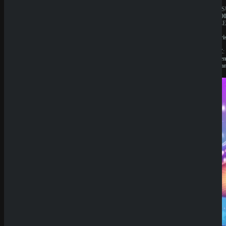
JAHRESUMSATZ:
JAHRES
1.000.000€
1.000.00
BESITZER:
BESITZE
Liernin
Liernin
Enterprises
Enterpri
LTD
LTD
LIZENZ:
LIZENZ:
Komoren
Komore
(Anjouan)
(Anjoua
Neueste
Beiträge
SpinEmpir
e Casino
Review
SpinBetter
Casino
Review
Wyns
Casino