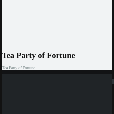
Jeton
CashtoCode
MiFinity
MuchBetter
Auszahlmethoden
Bank Überweisung
MasterCard
Visa
Skrill
Bitcoin
Tea Party of Fortune
Tea Party of Fortune
Suchen
Neue Casinos