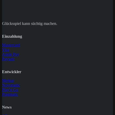
Glücksspiel kann süchtig machen.
Einzahlung
Mastercard
Visa
Apple Pay
Paysafe
Entwickler
Merkur
Novomatic
Play'n Go
Pragmatic
News