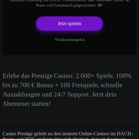
Minimum Einzahlung von €/$/£10! Umsatzkriterien:
35x
/ Maximaler Einsatz:
5€
Bonus wird Automatisch gutgeschrieben.
18+
Jetzt spielen
*Neukundenangebot
Erlebe das Prestige Casino: 2.000+ Spiele, 100%
bis zu 700 € Bonus + 100 Freispiele, schnelle
Auszahlungen und 24/7 Support. Jetzt dein
Abenteuer starten!
Casino Prestige gehört zu den neueren Online-Casinos im DACH-