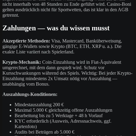
nicht innerhalb von 48 Stunden zu Ende geführt wird. Casino-Boni
gelten ausdrücklich nicht für Sportwetten, das ist klar in den AGB
getrennt.
Zahlungen — was du wissen musst
Akzeptierte Methoden:
Visa, Mastercard, Banküberweisung,
gängige E-Wallets sowie Krypto (BTC, ETH, XRP u. a.). Die
exakte Liste variiert nach Spielerland.
Krypto-Mechanik:
Coin-Einzahlung wird in Fiat-Äquivalent
umgerechnet, mit dem dann gespielt wird. Schutz vor
Kursschwankungen während des Spiels. Wichtig: Bei jeder Krypto-
Einzahlung mindestens 2x Umsatz nötig vor Auszahlung —
unabhängig vom Bonus.
Auszahlungs-Konditionen:
Mindestauszahlung 200 €
Maximal 5.000 € gleichzeitig offene Auszahlungen
Bearbeitung bis zu 5 Werktage + 48 h Vorlauf
KYC erforderlich (Ausweis, Adressnachweis, ggf.
Kartenfoto)
Audits bei Beträgen ab 5.000 €