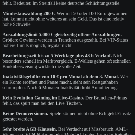
fehlt. Bedeutet: Im Streitfall keine deutsche Schlichtungsstelle.
Mindestauszahlung 200 €.
Wer mit 50 oder 100 Euro gewonnen
hat, kommt nicht ohne weiteres an sein Geld. Das ist eine relativ
hohe Schwelle.
Auszahlungslimit 5.000 € gleichzeitig offene Auszahlungen.
Größere Gewinne werden in Tranchen ausgezahlt. Bei VIP-Status
höhere Limits möglich, regulär nicht.
Bearbeitungszeit bis zu 5 Werktage plus 48 h Vorlauf.
Nicht
besonders schnell im Marktvergleich. E-Wallets gehen oft schneller,
Banküberweisung wirklich die volle Zeit.
Inaktivitätsgebühr von 10 € pro Monat ab dem 3. Monat.
Wer
ein Konto eröffnet und Pause macht, sieht sein Restguthaben
schrumpfen. Nach 6 Monaten Inaktivität droht Annullierung.
Kein Evolution Gaming im Live-Casino.
Der Branchen-Primus
fehlt, das spürt man bei den Live-Tischen.
Keine Demoversionen.
Spiele können nicht ohne Echtgeld-Einsatz
getestet werden.
Sehr breite AGB-Klauseln.
Bei Verdacht auf Missbrauch, AML-
Hinweisen, VPN-Nutzung oder Mehrfachkonten kann der Betreiber