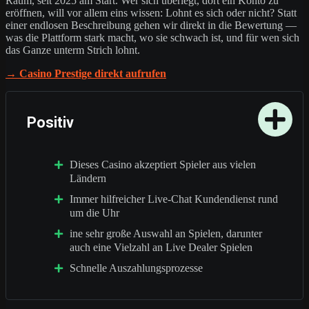
Raum, seit 2025 am Start. Wer sich überlegt, dort ein Konto zu
eröffnen, will vor allem eins wissen: Lohnt es sich oder nicht? Statt
einer endlosen Beschreibung gehen wir direkt in die Bewertung —
was die Plattform stark macht, wo sie schwach ist, und für wen sich
das Ganze unterm Strich lohnt.
→ Casino Prestige direkt aufrufen
Positiv
Dieses Casino akzeptiert Spieler aus vielen
Ländern
Immer hilfreicher Live-Chat Kundendienst rund
um die Uhr
ine sehr große Auswahl an Spielen, darunter
auch eine Vielzahl an Live Dealer Spielen
Schnelle Auszahlungsprozesse