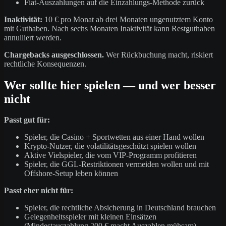
Fiat-Auszahlungen auf die Einzahlungs-Methode zurück
Inaktivität:
10 € pro Monat ab drei Monaten ungenutztem Konto
mit Guthaben. Nach sechs Monaten Inaktivität kann Restguthaben
annulliert werden.
Chargebacks ausgeschlossen.
Wer Rückbuchung macht, riskiert
rechtliche Konsequenzen.
Wer sollte hier spielen — und wer besser
nicht
Passt gut für:
Spieler, die Casino + Sportwetten aus einer Hand wollen
Krypto-Nutzer, die volatilitätsgeschützt spielen wollen
Aktive Vielspieler, die vom VIP-Programm profitieren
Spieler, die GGL-Restriktionen vermeiden wollen und mit
Offshore-Setup leben können
Passt eher nicht für:
Spieler, die rechtliche Absicherung in Deutschland brauchen
Gelegenheitsspieler mit kleinen Einsätzen
(Mindestauszahlung 200 € macht Auszahlen mühsam)