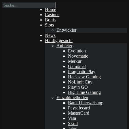
Home
Casinos
Bonis
Slots
Entwickler
News
Häufig gesucht
Anbieter
Evolution
Novomatic
Merkur
Gamomat
Pragmatic Play
Hacksaw Gaming
NoLimit City
Play’n GO
Big Time Gaming
Einzahlmethoden
Bank Überweisung
Paysafecard
MasterCard
Visa
Skrill
Jeton