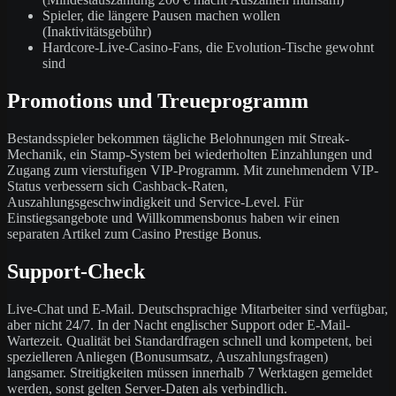
Spieler, die längere Pausen machen wollen
(Inaktivitätsgebühr)
Hardcore-Live-Casino-Fans, die Evolution-Tische gewohnt
sind
Promotions und Treueprogramm
Bestandsspieler bekommen tägliche Belohnungen mit Streak-
Mechanik, ein Stamp-System bei wiederholten Einzahlungen und
Zugang zum vierstufigen VIP-Programm. Mit zunehmendem VIP-
Status verbessern sich Cashback-Raten,
Auszahlungsgeschwindigkeit und Service-Level. Für
Einstiegsangebote und Willkommensbonus haben wir einen
separaten Artikel zum Casino Prestige Bonus.
Support-Check
Live-Chat und E-Mail. Deutschsprachige Mitarbeiter sind verfügbar,
aber nicht 24/7. In der Nacht englischer Support oder E-Mail-
Wartezeit. Qualität bei Standardfragen schnell und kompetent, bei
spezielleren Anliegen (Bonusumsatz, Auszahlungsfragen)
langsamer. Streitigkeiten müssen innerhalb 7 Werktagen gemeldet
werden, sonst gelten Server-Daten als verbindlich.