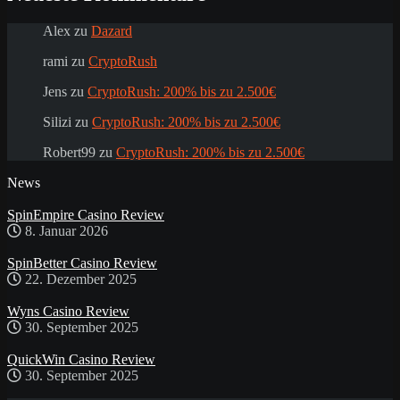
Alex
zu
Dazard
rami
zu
CryptoRush
Jens
zu
CryptoRush: 200% bis zu 2.500€
Silizi
zu
CryptoRush: 200% bis zu 2.500€
Robert99
zu
CryptoRush: 200% bis zu 2.500€
News
SpinEmpire Casino Review
8. Januar 2026
SpinBetter Casino Review
22. Dezember 2025
Wyns Casino Review
30. September 2025
QuickWin Casino Review
30. September 2025