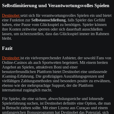
Selbstlimitierung und Verantwortungsvolles Spielen
Destinobet
setzt sich für verantwortungsvolles Spielen ein und bietet
eine Funktion zur
Selbstausschließung
, falls Spieler das Gefühl
haben, eine Pause vom Glücksspiel zu benötigen. Spieler können
ihre Konten zeitweise sperren oder sich dauerhaft ausschließen
lassen, um sicherzustellen, dass das Glücksspiel immer im Rahmen
bleibt.
Fazit
Destinobet
ist ein vielversprechender Anbieter, der sowohl Fans von
Online-Casinos als auch Sportwetten begeistert. Mit einem breiten
Angebot an Spielen, attraktiven Boni und einer
benutzerfreundlichen Plattform bietet Destinobet eine umfassende
iGaming-Erfahrung. Die großzügigen Auszahlungsgrenzen und
vielfältigen Zahlungsmethoden sind besonders positiv zu erwähnen,
ebenso wie der mehrsprachige Support, der die Plattform
international zugänglich macht.
Für Spieler, die eine sichere, abwechslungsreiche und lohnende
Spielerfahrung suchen, ist Destinobet definitiv eine Option, die man
in Betracht ziehen sollte. Mit einer Lizenz aus Curaçao und einem
umfangreichen Bonusprogramm hat Destinobet das Potenzial, sich