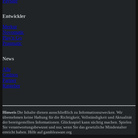
Paysafe
Entwickler
Merkur
Novomatic
Play'n Go
Pragmatic
News
Alle
Casinos
Partner
Ratgeber
Hinweis
Die Inhalte dienen ausschließlich zu Informationszwecken. Wir
übernehmen keine Haftung für die Richtigkeit, Vollständigkeit und Aktualität
der bereitgestellten Informationen. Glücksspiel kann süchtig machen. Spielen
Sie verantwortungsbewusst und nur, wenn Sie das gesetzliche Mindestalter
erreicht haben. Hilfe auf gambleaware.org