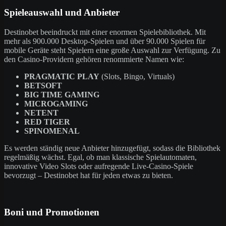
Spieleauswahl und Anbieter
Destinobet beeindruckt mit einer enormen Spielebibliothek. Mit
mehr als 900.000 Desktop-Spielen und über 90.000 Spielen für
mobile Geräte steht Spielern eine große Auswahl zur Verfügung. Zu
den Casino-Providern gehören renommierte Namen wie:
PRAGMATIC PLAY
(Slots, Bingo, Virtuals)
BETSOFT
BIG TIME GAMING
MICROGAMING
NETENT
RED TIGER
SPINOMENAL
Es werden ständig neue Anbieter hinzugefügt, sodass die Bibliothek
regelmäßig wächst. Egal, ob man klassische Spielautomaten,
innovative Video Slots oder aufregende Live-Casino-Spiele
bevorzugt – Destinobet hat für jeden etwas zu bieten.
Boni und Promotionen