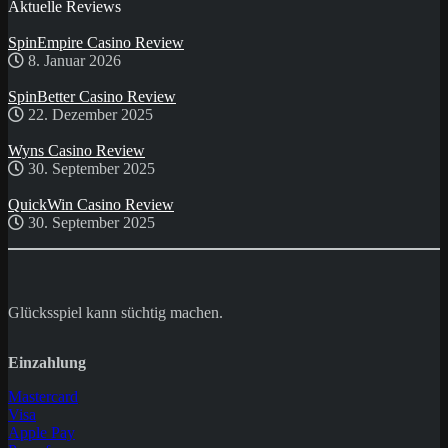
Aktuelle Reviews
SpinEmpire Casino Review
8. Januar 2026
SpinBetter Casino Review
22. Dezember 2025
Wyns Casino Review
30. September 2025
QuickWin Casino Review
30. September 2025
Glücksspiel kann süchtig machen.
Einzahlung
Mastercard
Visa
Apple Pay