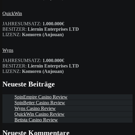
QuickWin
JAHRESUMSATZ:
1.000.000€
BESITZER:
Liernin Enterprises LTD
LIZENZ:
Komoren (Anjouan)
Wyns
JAHRESUMSATZ:
1.000.000€
BESITZER:
Liernin Enterprises LTD
LIZENZ:
Komoren (Anjouan)
Neueste Beiträge
SpinEmpire Casino Review
SpinBetter Casino Review
Wyns Casino Review
QuickWin Casino Review
Betista Casino Review
Neueste Kommentare