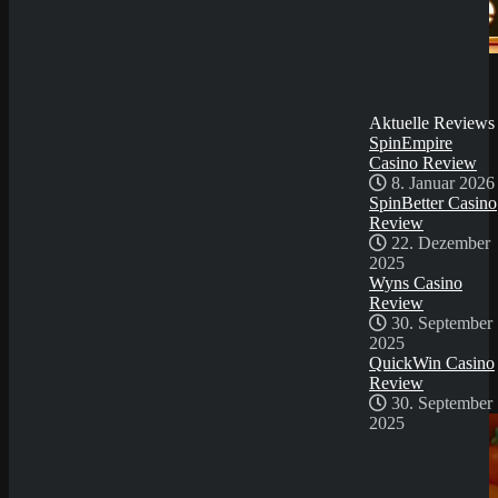
30. September
2025
QuickWin Casino
Review
Demo Spiel
30. September
2025
Aktuelle Reviews
SpinEmpire
Casino Review
8. Januar 2026
SpinBetter Casino
Review
22. Dezember
2025
Wyns Casino
Review
30. September
2025
QuickWin Casino
Review
30. September
Demo Spiel
2025