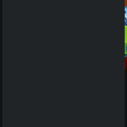
Demo Spiel
Willkommen auf unserer Plattform für Demo
Slots! Hier hast du die einzigartige Möglichkeit,
eine riesige Auswahl an Spielautomaten
kostenlos und ohne Risiko zu testen. Unsere
Seite bietet dir den Vorteil, die neuesten Slots
oft bis zu zwei Wochen vor ihrer offiziellen
Veröffentlichung in Online-Casinos