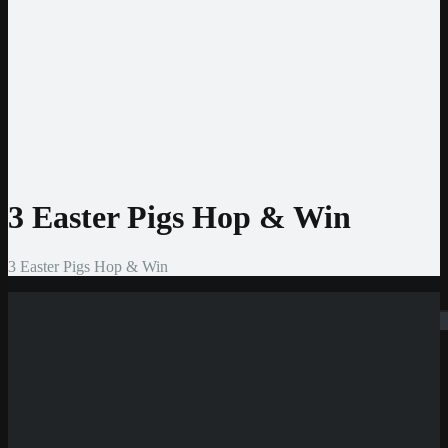
Jeton
CashtoCode
MiFinity
MuchBetter
Auszahlmethoden
Bank Überweisung
MasterCard
Visa
Skrill
Bitcoin
3 Easter Pigs Hop & Win
3 Easter Pigs Hop & Win
Suchen
Neue Casinos