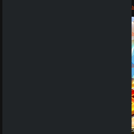
Jens
zu
Sicher dir einen 100% Bonus bis 500€ und spiele 3
CryptoRush
Easter Pigs Hop & Win
200% bis
Try Our Featured Games
zu 2.500€
Silizi
zu
CryptoRush
200% bis
zu 2.500€
Robert99
zu
CryptoRush
200% bis
zu 2.500€
News
SpinEmpire Casino
Review
8. Januar 2026
SpinBetter Casino
Review
22. Dezember
2025
Wyns Casino Revie