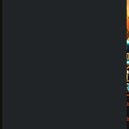
Wyns
Casino
Review
QuickWin
Casino
Review
Betista
Casino
Review
Neueste
Kommenta
Alex
zu
Dazard
rami
zu
CryptoRus
Jens
zu
CryptoRush
200% bis
zu 2.500€