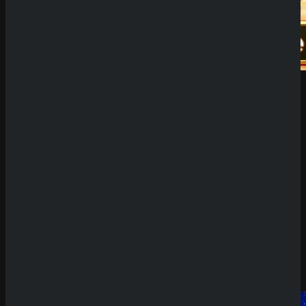
Demo Spiel
Demo Spiel