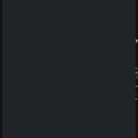
Prestige
SpinE
BESITZER:
JAHRES
Aurevia
10.000.0
IT
BESITZE
Group
GBL
LIZENZ:
Solution
Curacao
N.V.
LIZENZ:
Curacao