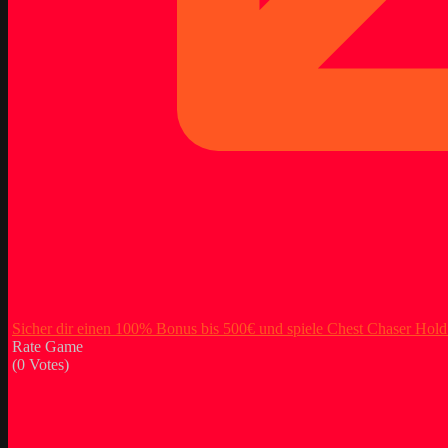
Sicher dir einen 100% Bonus bis 500€ und spiele Chest Chaser Hol
Rate Game
(
0
Votes)