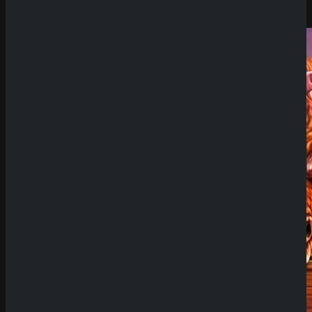
Demo Spiel