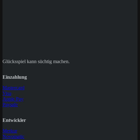
Save my name, email, and website in this
browser for the next time I comment.
Glücksspiel kann süchtig machen.
Einzahlung
Mastercard
Visa
Apple Pay
Paysafe
Entwickler
Merkur
Novomatic