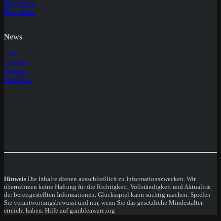
Play'n Go
Pragmatic
News
Alle
Casinos
Partner
Ratgeber
Hinweis
Die Inhalte dienen ausschließlich zu Informationszwecken. Wir
übernehmen keine Haftung für die Richtigkeit, Vollständigkeit und Aktualität
der bereitgestellten Informationen. Glücksspiel kann süchtig machen. Spielen
Sie verantwortungsbewusst und nur, wenn Sie das gesetzliche Mindestalter
erreicht haben. Hilfe auf gambleaware.org