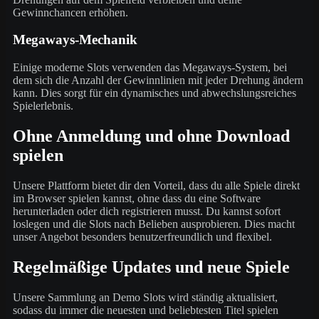
Gewinnchancen erhöhen.
Megaways-Mechanik
Einige moderne Slots verwenden das Megaways-System, bei
dem sich die Anzahl der Gewinnlinien mit jeder Drehung ändern
kann. Dies sorgt für ein dynamisches und abwechslungsreiches
Spielerlebnis.
Ohne Anmeldung und ohne Download
spielen
Unsere Plattform bietet dir den Vorteil, dass du alle Spiele direkt
im Browser spielen kannst, ohne dass du eine Software
herunterladen oder dich registrieren musst. Du kannst sofort
loslegen und die Slots nach Belieben ausprobieren. Dies macht
unser Angebot besonders benutzerfreundlich und flexibel.
Regelmäßige Updates und neue Spiele
Unsere Sammlung an Demo Slots wird ständig aktualisiert,
sodass du immer die neuesten und beliebtesten Titel spielen