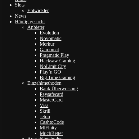
Slots
Entwickler
News
Häufig gesucht
Anbieter
Evolution
Novomatic
Merkur
Gamomat
Pragmatic Play
Hacksaw Gaming
NoLimit City
Play’n GO
Big Time Gaming
Einzahlmethoden
Bank Überweisung
Paysafecard
MasterCard
Visa
Skrill
Jeton
CashtoCode
MiFinity
MuchBetter
Auszahlmethoden