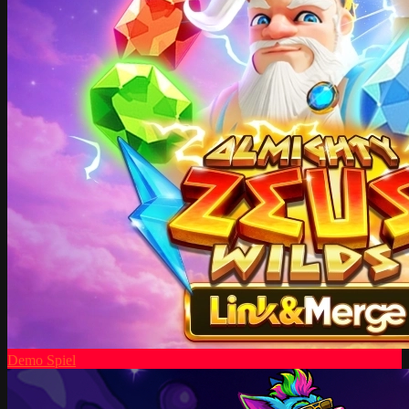
Demo Spiel