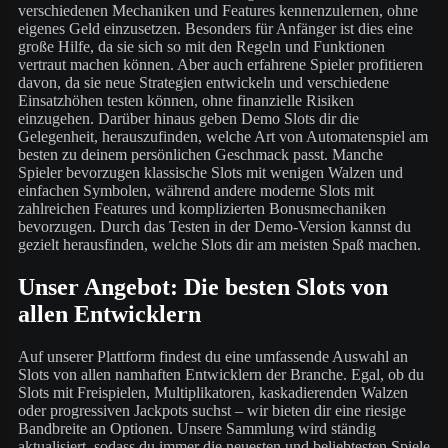
verschiedenen Mechaniken und Features kennenzulernen, ohne
eigenes Geld einzusetzen. Besonders für Anfänger ist dies eine
große Hilfe, da sie sich so mit den Regeln und Funktionen
vertraut machen können. Aber auch erfahrene Spieler profitieren
davon, da sie neue Strategien entwickeln und verschiedene
Einsatzhöhen testen können, ohne finanzielle Risiken
einzugehen. Darüber hinaus geben Demo Slots dir die
Gelegenheit, herauszufinden, welche Art von Automatenspiel am
besten zu deinem persönlichen Geschmack passt. Manche
Spieler bevorzugen klassische Slots mit wenigen Walzen und
einfachen Symbolen, während andere moderne Slots mit
zahlreichen Features und komplizierten Bonusmechaniken
bevorzugen. Durch das Testen in der Demo-Version kannst du
gezielt herausfinden, welche Slots dir am meisten Spaß machen.
Unser Angebot: Die besten Slots von
allen Entwicklern
Auf unserer Plattform findest du eine umfassende Auswahl an
Slots von allen namhaften Entwicklern der Branche. Egal, ob du
Slots mit Freispielen, Multiplikatoren, kaskadierenden Walzen
oder progressiven Jackpots suchst – wir bieten dir eine riesige
Bandbreite an Optionen. Unsere Sammlung wird ständig
aktualisiert, sodass du immer die neuesten und beliebtesten Spiele