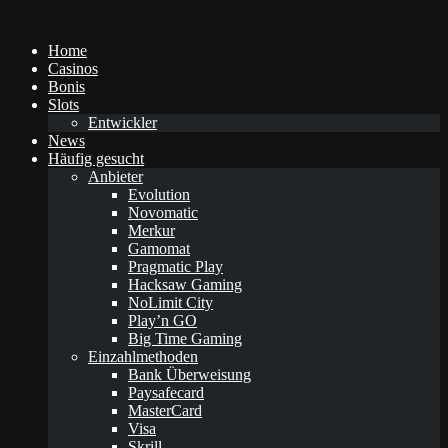
Home
Casinos
Bonis
Slots
Entwickler
News
Häufig gesucht
Anbieter
Evolution
Novomatic
Merkur
Gamomat
Pragmatic Play
Hacksaw Gaming
NoLimit City
Play’n GO
Big Time Gaming
Einzahlmethoden
Bank Überweisung
Paysafecard
MasterCard
Visa
Skrill