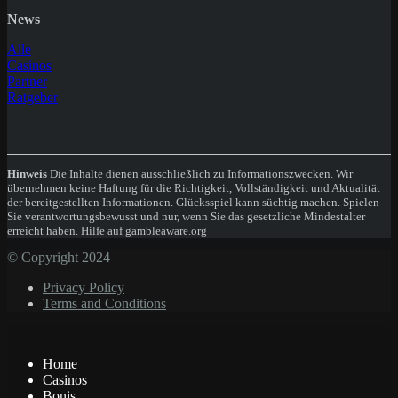
News
Alle
Casinos
Partner
Ratgeber
Hinweis
Die Inhalte dienen ausschließlich zu Informationszwecken. Wir
übernehmen keine Haftung für die Richtigkeit, Vollständigkeit und Aktualität
der bereitgestellten Informationen. Glücksspiel kann süchtig machen. Spielen
Sie verantwortungsbewusst und nur, wenn Sie das gesetzliche Mindestalter
erreicht haben. Hilfe auf gambleaware.org
© Copyright 2024
Privacy Policy
Terms and Conditions
Home
Casinos
Bonis