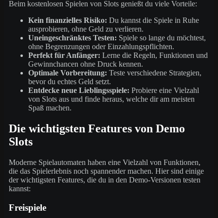
Beim kostenlosen Spielen von Slots genießt du viele Vorteile:
Kein finanzielles Risiko:
Du kannst die Spiele in Ruhe
ausprobieren, ohne Geld zu verlieren.
Uneingeschränktes Testen:
Spiele so lange du möchtest,
ohne Begrenzungen oder Einzahlungspflichten.
Perfekt für Anfänger:
Lerne die Regeln, Funktionen und
Gewinnchancen ohne Druck kennen.
Optimale Vorbereitung:
Teste verschiedene Strategien,
bevor du echtes Geld setzt.
Entdecke neue Lieblingsspiele:
Probiere eine Vielzahl
von Slots aus und finde heraus, welche dir am meisten
Spaß machen.
Die wichtigsten Features von Demo
Slots
Moderne Spielautomaten haben eine Vielzahl von Funktionen,
die das Spielerlebnis noch spannender machen. Hier sind einige
der wichtigsten Features, die du in den Demo-Versionen testen
kannst:
Freispiele