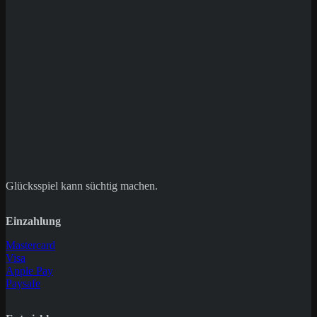
Save my name, email, and website in this
browser for the next time I comment.
Glücksspiel kann süchtig machen.
Einzahlung
Mastercard
Visa
Apple Pay
Paysafe