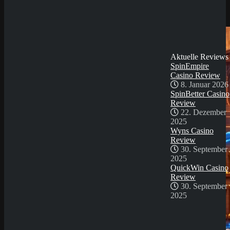
30. September
2025
QuickWin Casino
Demo Spiel
Review
30. September
2025
Aktuelle Reviews
SpinEmpire
Casino Review
8. Januar 2026
SpinBetter Casino
Review
22. Dezember
2025
Wyns Casino
Review
30. September
2025
QuickWin Casino
Review
30. September
2025