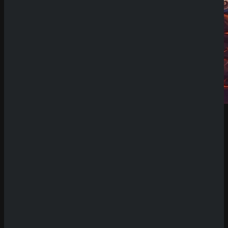
Demo Spiel
Willkommen auf unserer Plattform für Demo
Slots! Hier hast du die einzigartige Möglichkeit,
eine riesige Auswahl an Spielautomaten
kostenlos und ohne Risiko zu testen. Unsere
Seite bietet dir den Vorteil, die neuesten Slots
oft bis zu zwei Wochen vor ihrer offiziellen
Veröffentlichung in Online-Casinos
ausprobieren zu können. Das bedeutet, dass du
früher als andere Spieler die innovativen
Funktionen, spannenden Bonusspiele und