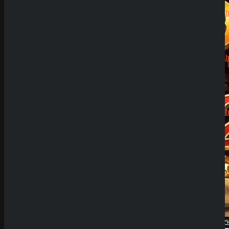
Jens
zu
CryptoRush
200% bis
zu 2.500€
Silizi
zu
CryptoRush
200% bis
zu 2.500€
Robert99
zu
CryptoRush
200% bis
zu 2.500€
News
SpinEmpire Casino
Review
8. Januar 2026
SpinBetter Casino
Review
22. Dezember
2025
Wyns Casino Revie
Demo Spiel