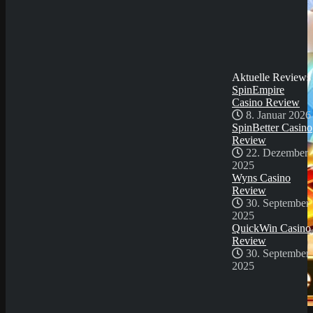
30. September
2025
QuickWin Casino
Review
30. September
2025
Aktuelle Reviews
SpinEmpire
Casino Review
8. Januar 2026
SpinBetter Casino
Review
22. Dezember
2025
Wyns Casino
Review
30. September
2025
QuickWin Casino
Review
30. September
2025