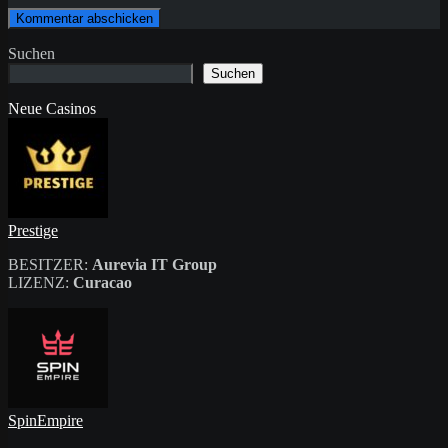
Suchen
Suchen
Neue Casinos
Prestige
BESITZER:
Aurevia IT Group
LIZENZ:
Curacao
SpinEmpire