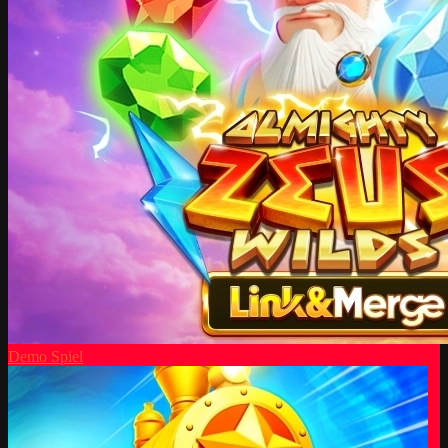
Demo Spiel