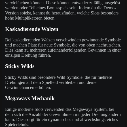
vervielfachen können. Diese können entweder zufällig ausgelöst
werden oder Teil eines Bonusspiels sein. Indem du die Demo-
Version spielst, kannst du herausfinden, welche Slots besonders
hohe Multiplikatoren bieten.
Kaskadierende Walzen
Bei kaskadierenden Walzen verschwinden gewinnende Symbole
und machen Platz für neue Symbole, die von oben nachrutschen.
Dies kann zu mehreren aufeinanderfolgenden Gewinnen in einer
einzigen Drehung führen.
Sticky Wilds
Sticky Wilds sind besondere Wild-Symbole, die für mehrere
Drehungen auf dem Spielfeld verbleiben und deine
Gewinnchancen erhöhen.
Megaways-Mechanik
Einige moderne Slots verwenden das Megaways-System, bei
dem sich die Anzahl der Gewinnlinien mit jeder Drehung ändern
kann. Dies sorgt für ein dynamisches und abwechslungsreiches
Spielerlebnis.