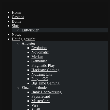
Home
Casinos
Bonis
Slots
Entwickler
News
Häufig gesucht
Anbieter
Evolution
Novomatic
Merkur
Gamomat
Pragmatic Play
Hacksaw Gaming
NoLimit City
Play’n GO
Big Time Gaming
Einzahlmethoden
Bank Überweisung
Paysafecard
MasterCard
Visa
Skrill