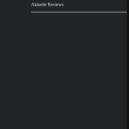
Aktuelle Reviews