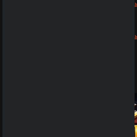
CryptoRush
200% bis
zu 2.500€
Echtgeldmodus
Robert99
Demoversion
zu
Having issues with
King of the Gods
?
CryptoRush
200% bis
zu 2.500€
News
SpinEmpire Casino
Submit
Review
Sicher dir einen 100% Bonus bis 500€ und spiele
8. Januar 2026
King of the Gods
SpinBetter Casino
Try Our Featured Games
Review
22. Dezember
2025
Wyns Casino Revie
30. September
2025
QuickWin Casino
Review