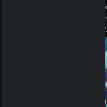
JAHRESUMSATZ:
JAHRES
1.000.000€
1.000.00
BESITZER:
BESITZE
Liernin
Liernin
Enterprises
Enterpri
LTD
LTD
LIZENZ:
LIZENZ:
Komoren
Komore
(Anjouan)
(Anjoua
Neueste
Beiträge
SpinEmpir
e Casino
Review
SpinBetter
Casino
Review
Wyns
Casino