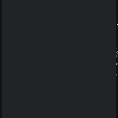
Prestige
SpinE
BESITZER:
JAHRES
Aurevia
10.000.0
IT
BESITZE
Group
GBL
LIZENZ:
Solution
Curacao
N.V.
LIZENZ:
Curacao