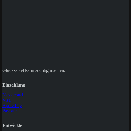
Save my name, email, and website in this
browser for the next time I comment.
Glücksspiel kann süchtig machen.
Einzahlung
Mastercard
Visa
Apple Pay
Paysafe
Entwickler