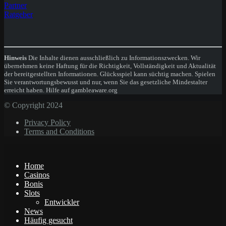
Partner
Ratgeber
Hinweis
Die Inhalte dienen ausschließlich zu Informationszwecken. Wir
übernehmen keine Haftung für die Richtigkeit, Vollständigkeit und Aktualität
der bereitgestellten Informationen. Glücksspiel kann süchtig machen. Spielen
Sie verantwortungsbewusst und nur, wenn Sie das gesetzliche Mindestalter
erreicht haben. Hilfe auf gambleaware.org
© Copyright 2024
Privacy Policy
Terms and Conditions
Home
Casinos
Bonis
Slots
Entwickler
News
Häufig gesucht