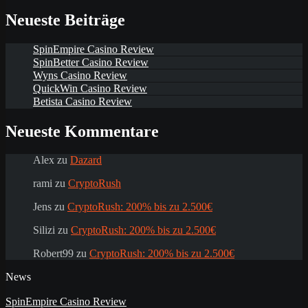
Neueste Beiträge
SpinEmpire Casino Review
SpinBetter Casino Review
Wyns Casino Review
QuickWin Casino Review
Betista Casino Review
Neueste Kommentare
Alex
zu
Dazard
rami
zu
CryptoRush
Jens
zu
CryptoRush: 200% bis zu 2.500€
Silizi
zu
CryptoRush: 200% bis zu 2.500€
Robert99
zu
CryptoRush: 200% bis zu 2.500€
News
SpinEmpire Casino Review