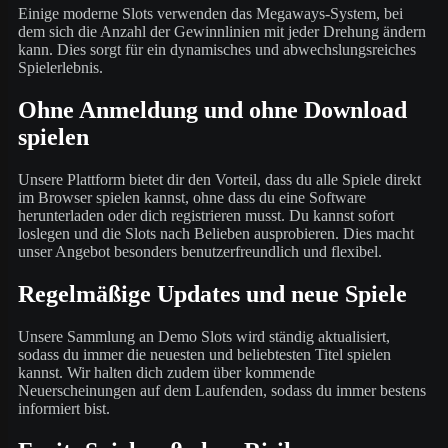
Einige moderne Slots verwenden das Megaways-System, bei
dem sich die Anzahl der Gewinnlinien mit jeder Drehung ändern
kann. Dies sorgt für ein dynamisches und abwechslungsreiches
Spielerlebnis.
Ohne Anmeldung und ohne Download
spielen
Unsere Plattform bietet dir den Vorteil, dass du alle Spiele direkt
im Browser spielen kannst, ohne dass du eine Software
herunterladen oder dich registrieren musst. Du kannst sofort
loslegen und die Slots nach Belieben ausprobieren. Dies macht
unser Angebot besonders benutzerfreundlich und flexibel.
Regelmäßige Updates und neue Spiele
Unsere Sammlung an Demo Slots wird ständig aktualisiert,
sodass du immer die neuesten und beliebtesten Titel spielen
kannst. Wir halten dich zudem über kommende
Neuerscheinungen auf dem Laufenden, sodass du immer bestens
informiert bist.