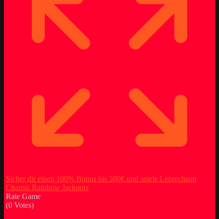
Sicher dir einen 100% Bonus bis 500€ und spiele Leprechaun
Charms Rainbow Jackpots
Rate Game
(
0
Votes)