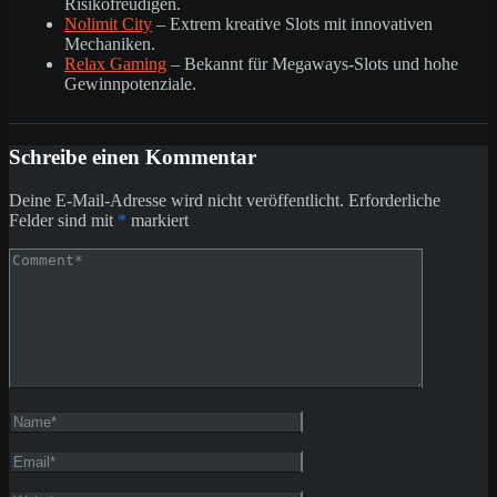
Risikofreudigen.
Nolimit City
– Extrem kreative Slots mit innovativen
Mechaniken.
Relax Gaming
– Bekannt für Megaways-Slots und hohe
Gewinnpotenziale.
Schreibe einen Kommentar
Deine E-Mail-Adresse wird nicht veröffentlicht.
Erforderliche
Felder sind mit
*
markiert