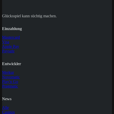
Glücksspiel kann süchtig machen.
Einzahlung
Mastercard
Visa
Apple Pay
Paysafe
Entwickler
Merkur
Novomatic
Play'n Go
Pragmatic
News
Alle
Casinos