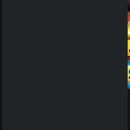
Neueste
Beiträge
SpinEmpir
e Casino