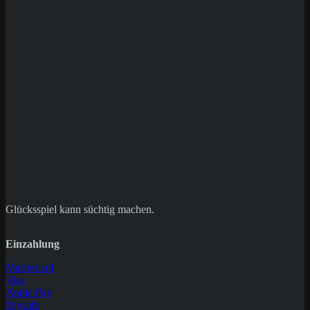
Save my name, email, and website in this
browser for the next time I comment.
Glücksspiel kann süchtig machen.
Einzahlung
Mastercard
Visa
Apple Pay
Paysafe