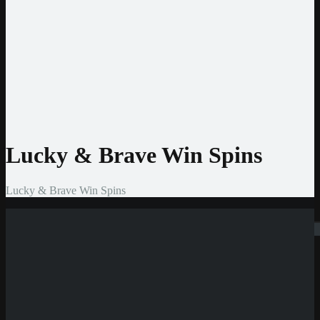
Jeton
CashtoCode
MiFinity
MuchBetter
Auszahlmethoden
Bank Überweisung
MasterCard
Visa
Skrill
Bitcoin
Lucky & Brave Win Spins
Lucky & Brave Win Spins
Suchen
Neue Casinos