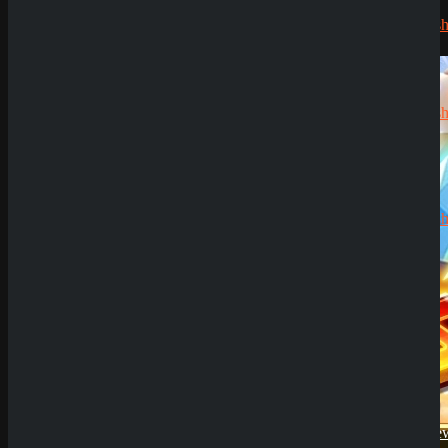
Jens
zu
Sicher dir einen 100% Bonus bis 500€ und spiele
CryptoRush
Lucky & Brave Win Spins
200% bis
Try Our Featured Games
zu 2.500€
Silizi
zu
CryptoRush
200% bis
zu 2.500€
Robert99
zu
CryptoRush
200% bis
zu 2.500€
News
SpinEmpire Casino
Review
8. Januar 2026
SpinBetter Casino
Review
22. Dezember
2025
Wyns Casino Revie