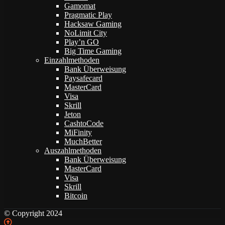
Gamomat
Pragmatic Play
Hacksaw Gaming
NoLimit City
Play’n GO
Big Time Gaming
Einzahlmethoden
Bank Überweisung
Paysafecard
MasterCard
Visa
Skrill
Jeton
CashtoCode
MiFinity
MuchBetter
Auszahlmethoden
Bank Überweisung
MasterCard
Visa
Skrill
Bitcoin
© Copyright 2024