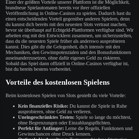
Einer der größten Vorteile unserer Plattform ist die Möglichkeit,
brandneue Spielautomaten bereits vor ihrer offiziellen
Veröffentlichung in Online-Casinos zu spielen. Dadurch hast du
einen entscheidenden Vorteil gegenüber anderen Spielern, denn
du kannst dich bereits mit den neuesten Slots vertraut machen,
bevor sie überhaupt auf Echtgeld-Plattformen verfügbar sind. Wir
arbeiten eng mit den Entwicklern zusammen, um sicherzustellen,
dass du die neuesten Spiele früher als anderswo ausprobieren
kannst. Dies gibt dir die Gelegenheit, dich intensiv mit den
Mechaniken, den Gewinnpotenzialen und den Bonusfunktionen
auseinanderzusetzen, ohne dafür eigenes Geld zu riskieren.
Sobald das Spiel dann offiziell in Online-Casinos verfügbar ist,
bist du bereits bestens vorbereitet.
Vorteile des kostenlosen Spielens
Beim kostenlosen Spielen von Slots genießt du viele Vorteile:
Kein finanzielles Risiko:
Du kannst die Spiele in Ruhe
ausprobieren, ohne Geld zu verlieren.
Uneingeschränktes Testen:
Spiele so lange du möchtest,
ohne Begrenzungen oder Einzahlungspflichten.
Perfekt für Anfänger:
Lerne die Regeln, Funktionen und
Gewinnchancen ohne Druck kennen.