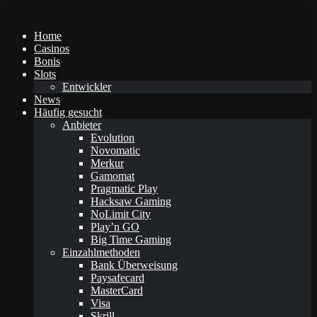
Home
Casinos
Bonis
Slots
Entwickler
News
Häufig gesucht
Anbieter
Evolution
Novomatic
Merkur
Gamomat
Pragmatic Play
Hacksaw Gaming
NoLimit City
Play’n GO
Big Time Gaming
Einzahlmethoden
Bank Überweisung
Paysafecard
MasterCard
Visa
Skrill