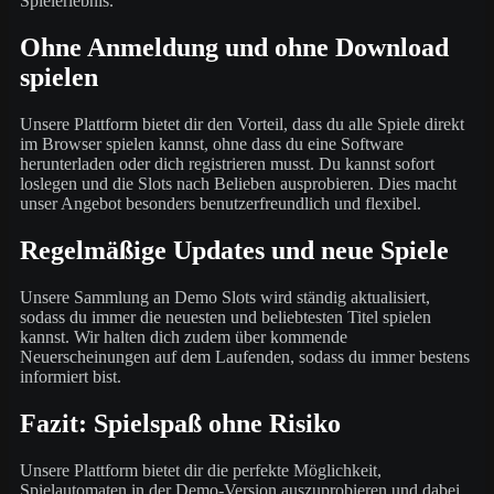
Spielerlebnis.
Ohne Anmeldung und ohne Download
spielen
Unsere Plattform bietet dir den Vorteil, dass du alle Spiele direkt
im Browser spielen kannst, ohne dass du eine Software
herunterladen oder dich registrieren musst. Du kannst sofort
loslegen und die Slots nach Belieben ausprobieren. Dies macht
unser Angebot besonders benutzerfreundlich und flexibel.
Regelmäßige Updates und neue Spiele
Unsere Sammlung an Demo Slots wird ständig aktualisiert,
sodass du immer die neuesten und beliebtesten Titel spielen
kannst. Wir halten dich zudem über kommende
Neuerscheinungen auf dem Laufenden, sodass du immer bestens
informiert bist.
Fazit: Spielspaß ohne Risiko
Unsere Plattform bietet dir die perfekte Möglichkeit,
Spielautomaten in der Demo-Version auszuprobieren und dabei