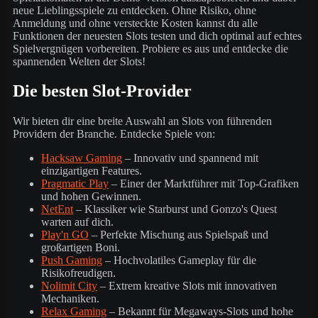
neue Lieblingsspiele zu entdecken. Ohne Risiko, ohne
Anmeldung und ohne versteckte Kosten kannst du alle
Funktionen der neuesten Slots testen und dich optimal auf echtes
Spielvergnügen vorbereiten. Probiere es aus und entdecke die
spannenden Welten der Slots!
Die besten Slot-Provider
Wir bieten dir eine breite Auswahl an Slots von führenden
Providern der Branche. Entdecke Spiele von:
Hacksaw Gaming
– Innovativ und spannend mit
einzigartigen Features.
Pragmatic Play
– Einer der Marktführer mit Top-Grafiken
und hohen Gewinnen.
NetEnt
– Klassiker wie Starburst und Gonzo's Quest
warten auf dich.
Play'n GO
– Perfekte Mischung aus Spielspaß und
großartigen Boni.
Push Gaming
– Hochvolatiles Gameplay für die
Risikofreudigen.
Nolimit City
– Extrem kreative Slots mit innovativen
Mechaniken.
Relax Gaming
– Bekannt für Megaways-Slots und hohe