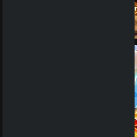
Demo Spiel