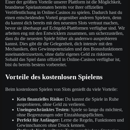
Einer der größten Vorteile unserer Plattform ist die Möglichkeit,
brandneue Spielautomaten bereits vor ihrer offiziellen
Veröffentlichung in Online-Casinos zu spielen. Dadurch hast du
einen entscheidenden Vorteil gegenüber anderen Spielern, denn
du kannst dich bereits mit den neuesten Slots vertraut machen,
bevor sie überhaupt auf Echtgeld-Plattformen verfügbar sind. Wir
arbeiten eng mit den Entwicklern zusammen, um sicherzustellen,
dass du die neuesten Spiele früher als anderswo ausprobieren
kannst. Dies gibt dir die Gelegenheit, dich intensiv mit den
Mechaniken, den Gewinnpotenzialen und den Bonusfunktionen
auseinanderzusetzen, ohne dafür eigenes Geld zu riskieren.
Sobald das Spiel dann offiziell in Online-Casinos verfügbar ist,
bist du bereits bestens vorbereitet.
Vorteile des kostenlosen Spielens
Beim kostenlosen Spielen von Slots genießt du viele Vorteile:
Kein finanzielles Risiko:
Du kannst die Spiele in Ruhe
ausprobieren, ohne Geld zu verlieren.
Uneingeschränktes Testen:
Spiele so lange du möchtest,
ohne Begrenzungen oder Einzahlungspflichten.
Perfekt für Anfänger:
Lerne die Regeln, Funktionen und
Gewinnchancen ohne Druck kennen.