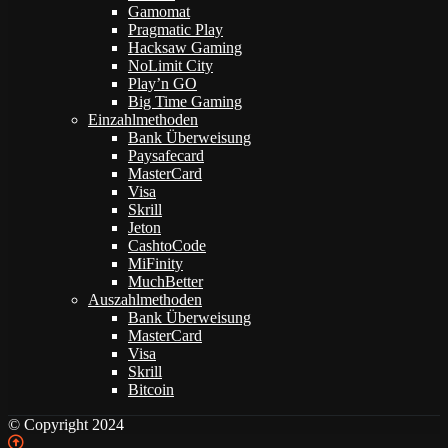
Gamomat
Pragmatic Play
Hacksaw Gaming
NoLimit City
Play’n GO
Big Time Gaming
Einzahlmethoden
Bank Überweisung
Paysafecard
MasterCard
Visa
Skrill
Jeton
CashtoCode
MiFinity
MuchBetter
Auszahlmethoden
Bank Überweisung
MasterCard
Visa
Skrill
Bitcoin
© Copyright 2024