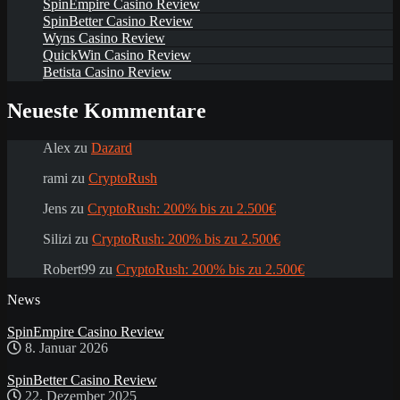
SpinEmpire Casino Review
SpinBetter Casino Review
Wyns Casino Review
QuickWin Casino Review
Betista Casino Review
Neueste Kommentare
Alex
zu
Dazard
rami
zu
CryptoRush
Jens
zu
CryptoRush: 200% bis zu 2.500€
Silizi
zu
CryptoRush: 200% bis zu 2.500€
Robert99
zu
CryptoRush: 200% bis zu 2.500€
News
SpinEmpire Casino Review
8. Januar 2026
SpinBetter Casino Review
22. Dezember 2025