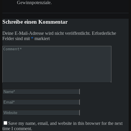
Gewinnpotenziale.
Schreibe einen Kommentar
Deine E-Mail-Adresse wird nicht veröffentlicht.
Erforderliche
Felder sind mit
*
markiert
Save my name, email, and website in this browser for the next
time I comment.