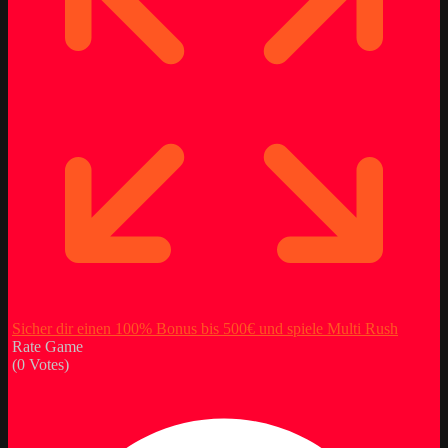
Sicher dir einen 100% Bonus bis 500€ und spiele Multi Rush
Rate Game
(
0
Votes)