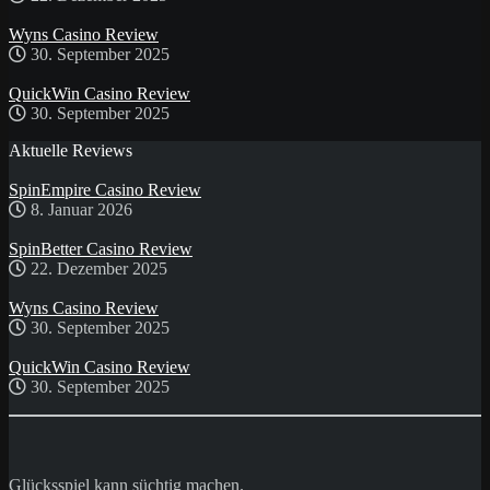
Wyns Casino Review
30. September 2025
QuickWin Casino Review
30. September 2025
Aktuelle Reviews
SpinEmpire Casino Review
8. Januar 2026
SpinBetter Casino Review
22. Dezember 2025
Wyns Casino Review
30. September 2025
QuickWin Casino Review
30. September 2025
Glücksspiel kann süchtig machen.