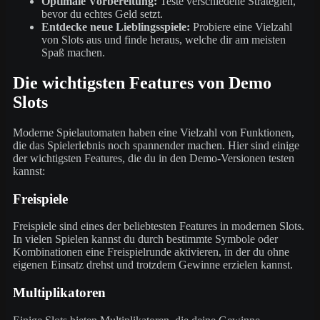
Optimale Vorbereitung:
Teste verschiedene Strategien,
bevor du echtes Geld setzt.
Entdecke neue Lieblingsspiele:
Probiere eine Vielzahl
von Slots aus und finde heraus, welche dir am meisten
Spaß machen.
Die wichtigsten Features von Demo
Slots
Moderne Spielautomaten haben eine Vielzahl von Funktionen,
die das Spielerlebnis noch spannender machen. Hier sind einige
der wichtigsten Features, die du in den Demo-Versionen testen
kannst:
Freispiele
Freispiele sind eines der beliebtesten Features in modernen Slots.
In vielen Spielen kannst du durch bestimmte Symbole oder
Kombinationen eine Freispielrunde aktivieren, in der du ohne
eigenen Einsatz drehst und trotzdem Gewinne erzielen kannst.
Multiplikatoren