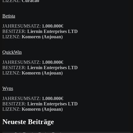
LIZENZ:
Curacao
Betista
JAHRESUMSATZ:
1.000.000€
BESITZER:
Liernin Enterprises LTD
LIZENZ:
Komoren (Anjouan)
QuickWin
JAHRESUMSATZ:
1.000.000€
BESITZER:
Liernin Enterprises LTD
LIZENZ:
Komoren (Anjouan)
Wyns
JAHRESUMSATZ:
1.000.000€
BESITZER:
Liernin Enterprises LTD
LIZENZ:
Komoren (Anjouan)
Neueste Beiträge