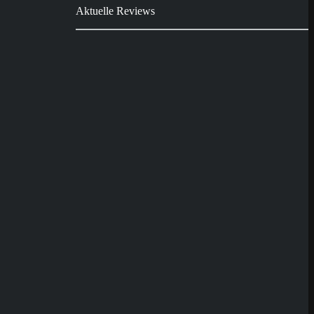
Aktuelle Reviews