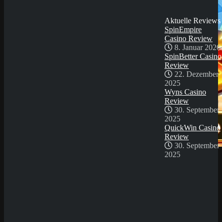
30. September
2025
Aktuelle Reviews
SpinEmpire
Casino Review
8. Januar 2026
SpinBetter Casino
Review
22. Dezember
2025
Wyns Casino
Review
30. September
2025
QuickWin Casino
Review
30. September
Demo Spiel
2025