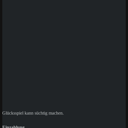
Save my name, email, and website in this
browser for the next time I comment.
Glücksspiel kann süchtig machen.
Einzahlung