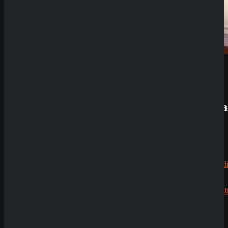
Review
QuickWin
Casino
Review
Betista
Casino
Review
Neueste
Kommenta
Alex
zu
Dazard
rami
zu
CryptoRus
Jens
zu
CryptoRush
200% bis
zu 2.500€
Silizi
zu