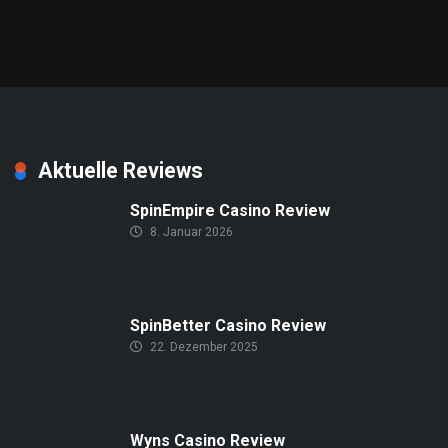
Aktuelle Reviews
SpinEmpire Casino Review
8. Januar 2026
SpinBetter Casino Review
22. Dezember 2025
Wyns Casino Review