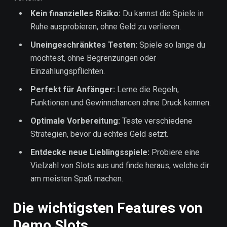
Kein finanzielles Risiko:
Du kannst die Spiele in
Ruhe ausprobieren, ohne Geld zu verlieren.
Uneingeschränktes Testen:
Spiele so lange du
möchtest, ohne Begrenzungen oder
Einzahlungspflichten.
Perfekt für Anfänger:
Lerne die Regeln,
Funktionen und Gewinnchancen ohne Druck kennen.
Optimale Vorbereitung:
Teste verschiedene
Strategien, bevor du echtes Geld setzt.
Entdecke neue Lieblingsspiele:
Probiere eine
Vielzahl von Slots aus und finde heraus, welche dir
am meisten Spaß machen.
Die wichtigsten Features von
Demo Slots