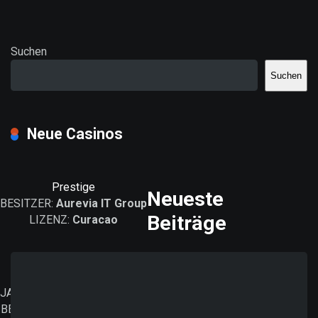
Suchen
Suchen
Neue Casinos
Prestige
Neueste
BESITZER:
Aurevia IT Group
Beiträge
LIZENZ:
Curacao
SpinEmpire
JAHRESUMSATZ:
10.000.000€
BESITZER:
GBL Solutions N.V.