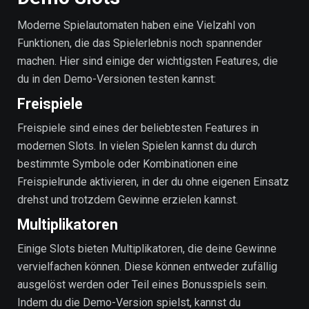
Moderne Spielautomaten haben eine Vielzahl von
Funktionen, die das Spielerlebnis noch spannender
machen. Hier sind einige der wichtigsten Features, die
du in den Demo-Versionen testen kannst:
Freispiele
Freispiele sind eines der beliebtesten Features in
modernen Slots. In vielen Spielen kannst du durch
bestimmte Symbole oder Kombinationen eine
Freispielrunde aktivieren, in der du ohne eigenen Einsatz
drehst und trotzdem Gewinne erzielen kannst.
Multiplikatoren
Einige Slots bieten Multiplikatoren, die deine Gewinne
vervielfachen können. Diese können entweder zufällig
ausgelöst werden oder Teil eines Bonusspiels sein.
Indem du die Demo-Version spielst, kannst du