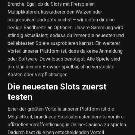
Branche. Egal, ob du Slots mit Freispielen,
Multiplikatoren, kaskadierenden Walzen oder
progressiven Jackpots suchst – wir bieten dir eine
riesige Bandbreite an Optionen. Unsere Sammlung wird
ständig aktualisiert, sodass du immer die neuesten und
beliebtesten Spiele ausprobieren kannst. Ein weiterer
Vorteil unserer Plattform ist, dass du keine Anmeldung
oder Software-Downloads benötigst. Alle Spiele sind
direkt in deinem Browser spielbar, ohne versteckte
Kosten oder Verpflichtungen.
Die neuesten Slots zuerst
testen
Einer der größten Vorteile unserer Plattform ist die
Möglichkeit, brandneue Spielautomaten bereits vor ihrer
offiziellen Veröffentlichung in Online-Casinos zu spielen.
Dadurch hast du einen entscheidenden Vorteil