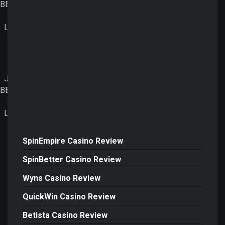
BESITZER:
Liernin Enterprises
LTD
LIZENZ:
Komoren (Anjouan)
Wyns
JAHRESUMSATZ:
1.000.000€
BESITZER:
Liernin Enterprises
LTD
LIZENZ:
Komoren (Anjouan)
SpinEmpire Casino Review
SpinBetter Casino Review
Wyns Casino Review
QuickWin Casino Review
Betista Casino Review