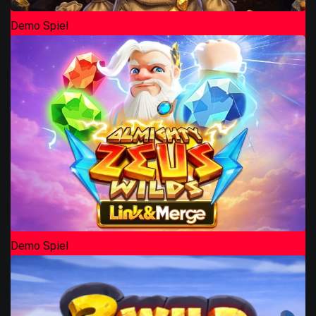
Demo Spiel
Demo Spiel