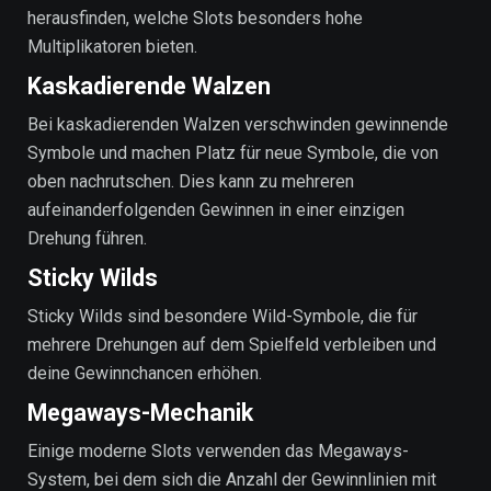
herausfinden, welche Slots besonders hohe
Multiplikatoren bieten.
Kaskadierende Walzen
Bei kaskadierenden Walzen verschwinden gewinnende
Symbole und machen Platz für neue Symbole, die von
oben nachrutschen. Dies kann zu mehreren
aufeinanderfolgenden Gewinnen in einer einzigen
Drehung führen.
Sticky Wilds
Sticky Wilds sind besondere Wild-Symbole, die für
mehrere Drehungen auf dem Spielfeld verbleiben und
deine Gewinnchancen erhöhen.
Megaways-Mechanik
Einige moderne Slots verwenden das Megaways-
System, bei dem sich die Anzahl der Gewinnlinien mit