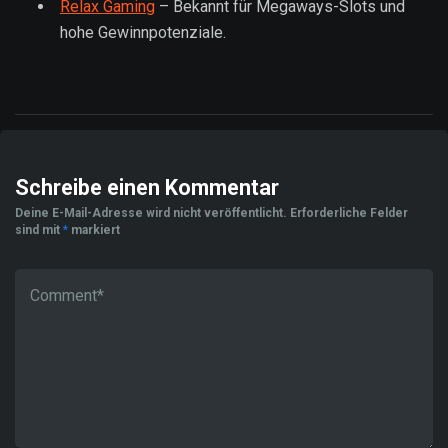
Relax Gaming
– Bekannt für Megaways-Slots und
hohe Gewinnpotenziale.
Schreibe einen Kommentar
Deine E-Mail-Adresse wird nicht veröffentlicht.
Erforderliche Felder
sind mit
*
markiert