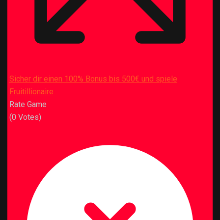
Sicher dir einen 100% Bonus bis 500€ und spiele
Fruitillionaire
Rate Game
(
0
Votes)