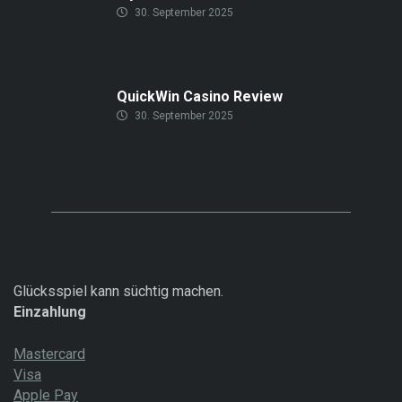
30. September 2025
QuickWin Casino Review
30. September 2025
Glücksspiel kann süchtig machen.
Einzahlung
Mastercard
Visa
Apple Pay