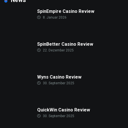
SpinEmpire Casino Review
8. Januar 2026
SpinBetter Casino Review
22. Dezember 2025
Wyns Casino Review
30. September 2025
QuickWin Casino Review
30. September 2025