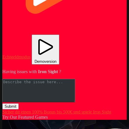
Echtgeldmodus
Demoversion
Having issues with
Iron Sight
?
Submit
Sicher dir einen 100% Bonus bis 500€ und spiele Iron Sight
Try Our Featured Games