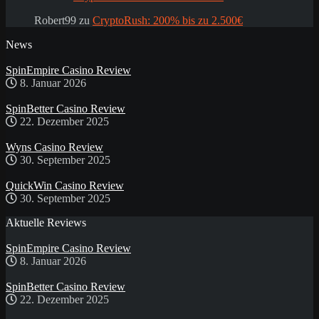
Robert99
zu
CryptoRush: 200% bis zu 2.500€
News
SpinEmpire Casino Review
8. Januar 2026
SpinBetter Casino Review
22. Dezember 2025
Wyns Casino Review
30. September 2025
QuickWin Casino Review
30. September 2025
Aktuelle Reviews
SpinEmpire Casino Review
8. Januar 2026
SpinBetter Casino Review
22. Dezember 2025