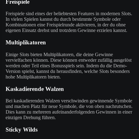
Freispiele
Freispiele sind eines der beliebtesten Features in modernen Slots.
In vielen Spielen kannst du durch bestimmte Symbole oder
Kombinationen eine Freispielrunde aktivieren, in der du ohne
eigenen Einsatz drehst und trotzdem Gewinne erzielen kannst.
Multiplikatoren
Einige Slots bieten Multiplikatoren, die deine Gewinne
vervielfachen können. Diese können entweder zufällig ausgelöst
werden oder Teil eines Bonusspiels sein. Indem du die Demo-
Version spielst, kannst du herausfinden, welche Slots besonders
hohe Multiplikatoren bieten.
Kaskadierende Walzen
Bei kaskadierenden Walzen verschwinden gewinnende Symbole
und machen Platz für neue Symbole, die von oben nachrutschen.
Dies kann zu mehreren aufeinanderfolgenden Gewinnen in einer
einzigen Drehung führen.
Sticky Wilds