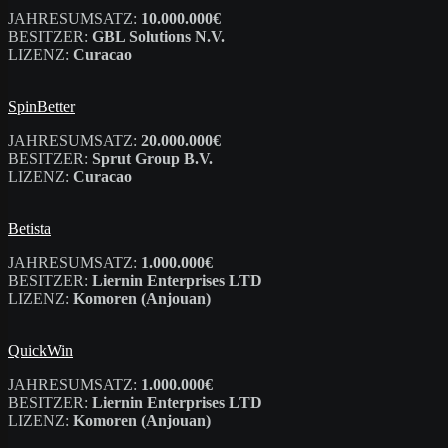
JAHRESUMSATZ:
10.000.000€
BESITZER:
GBL Solutions N.V.
LIZENZ:
Curacao
SpinBetter
JAHRESUMSATZ:
20.000.000€
BESITZER:
Sprut Group B.V.
LIZENZ:
Curacao
Betista
JAHRESUMSATZ:
1.000.000€
BESITZER:
Liernin Enterprises LTD
LIZENZ:
Komoren (Anjouan)
QuickWin
JAHRESUMSATZ:
1.000.000€
BESITZER:
Liernin Enterprises LTD
LIZENZ:
Komoren (Anjouan)