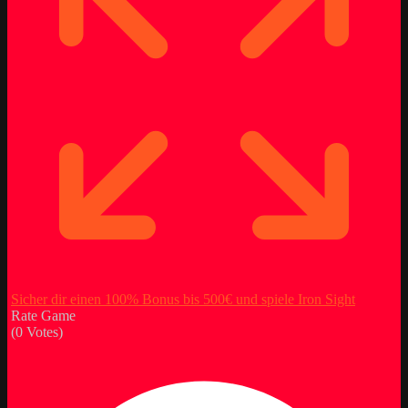
Sicher dir einen 100% Bonus bis 500€ und spiele Iron Sight
Rate Game
(
0
Votes)