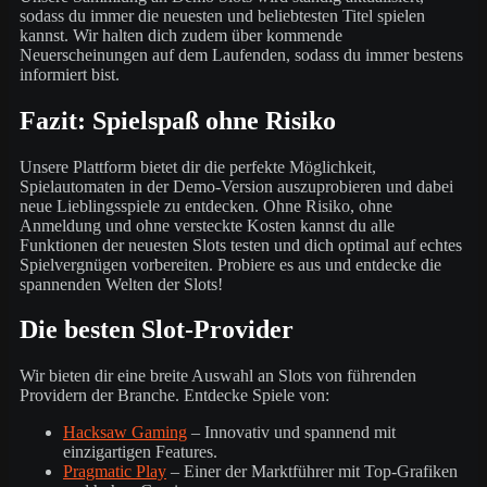
sodass du immer die neuesten und beliebtesten Titel spielen
kannst. Wir halten dich zudem über kommende
Neuerscheinungen auf dem Laufenden, sodass du immer bestens
informiert bist.
Fazit: Spielspaß ohne Risiko
Unsere Plattform bietet dir die perfekte Möglichkeit,
Spielautomaten in der Demo-Version auszuprobieren und dabei
neue Lieblingsspiele zu entdecken. Ohne Risiko, ohne
Anmeldung und ohne versteckte Kosten kannst du alle
Funktionen der neuesten Slots testen und dich optimal auf echtes
Spielvergnügen vorbereiten. Probiere es aus und entdecke die
spannenden Welten der Slots!
Die besten Slot-Provider
Wir bieten dir eine breite Auswahl an Slots von führenden
Providern der Branche. Entdecke Spiele von:
Hacksaw Gaming
– Innovativ und spannend mit
einzigartigen Features.
Pragmatic Play
– Einer der Marktführer mit Top-Grafiken