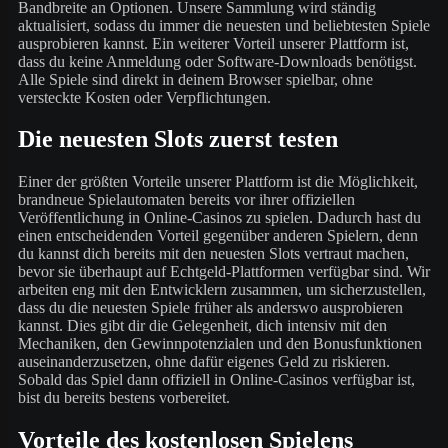
Bandbreite an Optionen. Unsere Sammlung wird ständig
aktualisiert, sodass du immer die neuesten und beliebtesten Spiele
ausprobieren kannst. Ein weiterer Vorteil unserer Plattform ist,
dass du keine Anmeldung oder Software-Downloads benötigst.
Alle Spiele sind direkt in deinem Browser spielbar, ohne
versteckte Kosten oder Verpflichtungen.
Die neuesten Slots zuerst testen
Einer der größten Vorteile unserer Plattform ist die Möglichkeit,
brandneue Spielautomaten bereits vor ihrer offiziellen
Veröffentlichung in Online-Casinos zu spielen. Dadurch hast du
einen entscheidenden Vorteil gegenüber anderen Spielern, denn
du kannst dich bereits mit den neuesten Slots vertraut machen,
bevor sie überhaupt auf Echtgeld-Plattformen verfügbar sind. Wir
arbeiten eng mit den Entwicklern zusammen, um sicherzustellen,
dass du die neuesten Spiele früher als anderswo ausprobieren
kannst. Dies gibt dir die Gelegenheit, dich intensiv mit den
Mechaniken, den Gewinnpotenzialen und den Bonusfunktionen
auseinanderzusetzen, ohne dafür eigenes Geld zu riskieren.
Sobald das Spiel dann offiziell in Online-Casinos verfügbar ist,
bist du bereits bestens vorbereitet.
Vorteile des kostenlosen Spielens