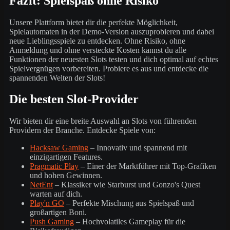
Fazit: Spielspaß ohne Risiko
Unsere Plattform bietet dir die perfekte Möglichkeit,
Spielautomaten in der Demo-Version auszuprobieren und dabei
neue Lieblingsspiele zu entdecken. Ohne Risiko, ohne
Anmeldung und ohne versteckte Kosten kannst du alle
Funktionen der neuesten Slots testen und dich optimal auf echtes
Spielvergnügen vorbereiten. Probiere es aus und entdecke die
spannenden Welten der Slots!
Die besten Slot-Provider
Wir bieten dir eine breite Auswahl an Slots von führenden
Providern der Branche. Entdecke Spiele von:
Hacksaw Gaming
– Innovativ und spannend mit
einzigartigen Features.
Pragmatic Play
– Einer der Marktführer mit Top-Grafiken
und hohen Gewinnen.
NetEnt
– Klassiker wie Starburst und Gonzo's Quest
warten auf dich.
Play'n GO
– Perfekte Mischung aus Spielspaß und
großartigen Boni.
Push Gaming
– Hochvolatiles Gameplay für die