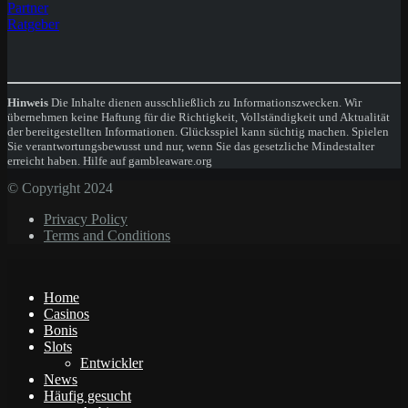
Partner
Ratgeber
Hinweis
Die Inhalte dienen ausschließlich zu Informationszwecken. Wir
übernehmen keine Haftung für die Richtigkeit, Vollständigkeit und Aktualität
der bereitgestellten Informationen. Glücksspiel kann süchtig machen. Spielen
Sie verantwortungsbewusst und nur, wenn Sie das gesetzliche Mindestalter
erreicht haben. Hilfe auf gambleaware.org
© Copyright 2024
Privacy Policy
Terms and Conditions
Home
Casinos
Bonis
Slots
Entwickler
News
Häufig gesucht