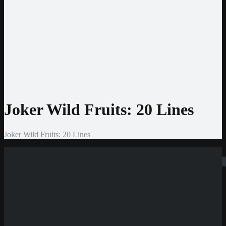
Jeton
CashtoCode
MiFinity
MuchBetter
Auszahlmethoden
Bank Überweisung
MasterCard
Visa
Skrill
Bitcoin
Joker Wild Fruits: 20 Lines
Joker Wild Fruits: 20 Lines
Suchen
Neue Casinos