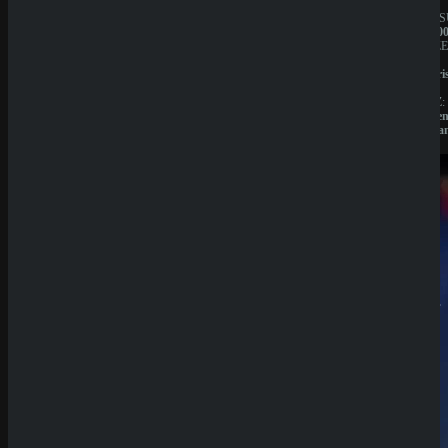
JAHRESUMSATZ:
JAHRES
1.000.000€
1.000.00
BESITZER:
BESITZE
Liernin
Liernin
Enterprises
Enterpri
LTD
LTD
LIZENZ:
LIZENZ:
Komoren
Komore
(Anjouan)
(Anjoua
Neueste
Beiträge
SpinEmpir
e Casino
Review
SpinBetter
Casino
Review
Wyns
Casino