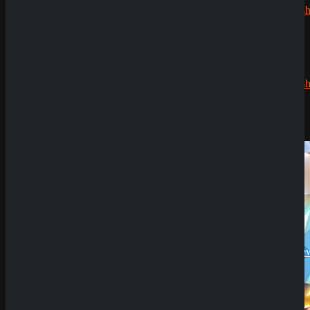
CryptoRush
Having issues with
Joker Wild Fruits: 20 Lines
?
200% bis
zu 2.500€
Robert99
zu
CryptoRush
200% bis
Submit
zu 2.500€
Sicher dir einen 100% Bonus bis 500€ und spiele
Joker Wild Fruits: 20 Lines
Try Our Featured Games
News
SpinEmpire Casino
Review
8. Januar 2026
SpinBetter Casino
Review
22. Dezember
2025
Wyns Casino Revie
30. September
2025
QuickWin Casino
Review