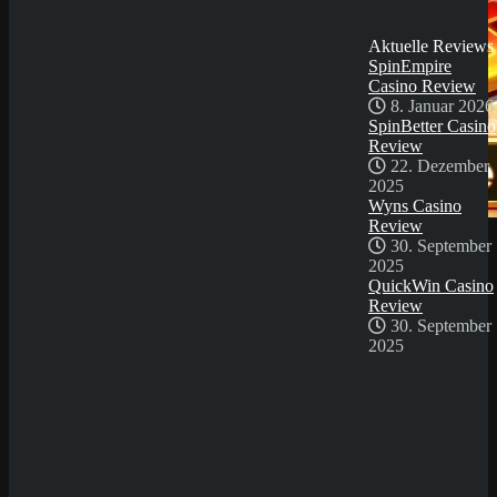
30. September
2025
Aktuelle Reviews
SpinEmpire
Casino Review
8. Januar 2026
SpinBetter Casino
Review
22. Dezember
2025
Wyns Casino
Review
Demo Spiel
30. September
2025
QuickWin Casino
Review
30. September
2025