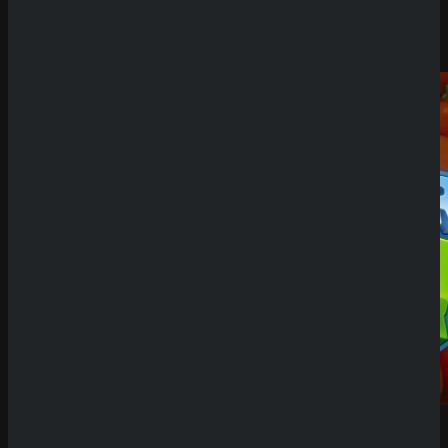
Demo Spiel
Demo Spiel