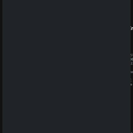
Prestige
SpinE
BESITZER:
JAHRES
Aurevia
10.000.0
IT
BESITZE
Group
GBL
LIZENZ:
Solution
Curacao
N.V.
LIZENZ:
Curacao