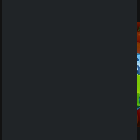
Demo Spiel
Demo Spiel