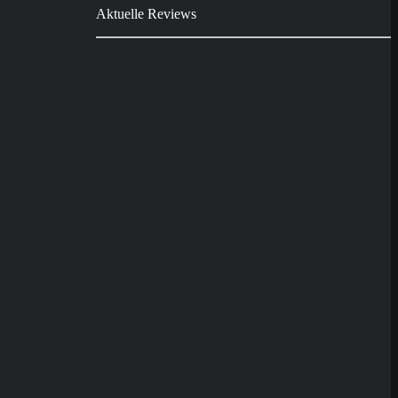
Aktuelle Reviews