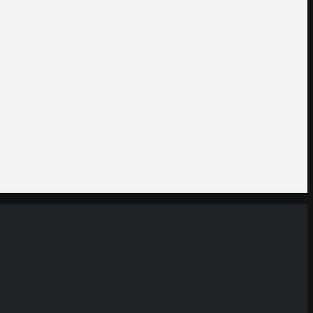
Suchen
Suchen
Neue Casinos
Prestige